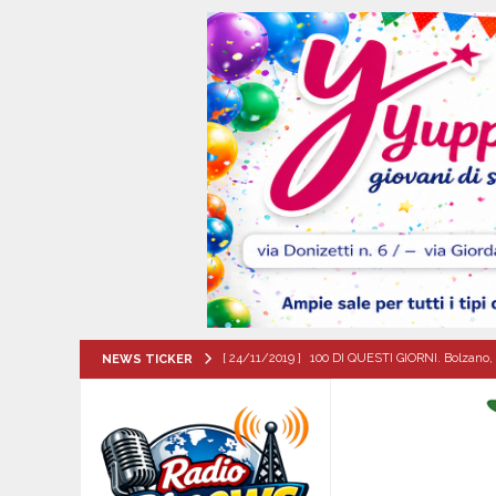
[ 24/11/2019 ]
100 DI QUESTI GIORNI. Bolzano, 
NEWS TICKER
QUESTI GIORNI
[ 08/08/2026 ]
*MONTEFORTE IRPINO, PIANO
MAGGIORANZA IRRESPONSABILI”*
EVIDEN