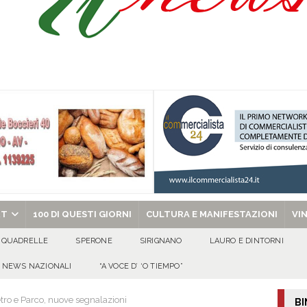
due Napoletane: Elena d’Amico Miss Cinema Campania e Valeria Nettuno Miss
ibro e cedole librarie, al via le domande Scuole ancora protagoniste, anche
O
uto alla Scafatese a titolo definitivo
ATTUALITA'
l concerto del 10 agosto di Anna Tatangelo in occasione dei festeggiamenti
chiesa celebra il Martirio di san Giovanni Battista e santa Sabina
EVIDENZA
RT
100 DI QUESTI GIORNI
CULTURA E MANIFESTAZIONI
VI
QUADRELLE
SPERONE
SIRIGNANO
LAURO E DINTORNI
NEWS NAZIONALI
“A VOCE D’ ‘O TIEMPO”
tro e Parco, nuove segnalazioni
BI