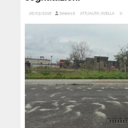
26/03/2016
binews.it
ATTUALITA'
,
AVELLA
0