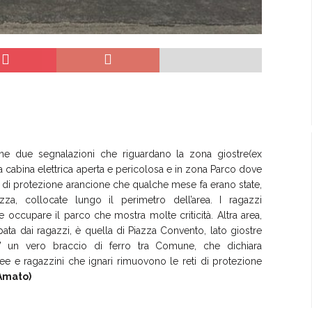
one due segnalazioni che riguardano la zona giostre(ex
a cabina elettrica aperta e pericolosa e in zona Parco dove
i di protezione arancione che qualche mese fa erano state,
zza, collocate lungo il perimetro dell’area. I ragazzi
 occupare il parco che mostra molte criticità. Altra area,
ta dai ragazzi, è quella di Piazza Convento, lato giostre
 E’ un vero braccio di ferro tra Comune, che dichiara
 aree e ragazzini che ignari rimuovono le reti di protezione
Amato)