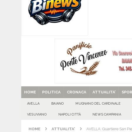
[ 08/08/2026 ]
San Gregorio Matese incorona 
Matese
EVIDENZA
[ 08/08/2026 ]
POLLENA TROCCHIA (NA). Buoni l
sul fronte dell’edilizia scolastica
VESUVIAN
[ 08/08/2026 ]
U.S. Avellino. Claudio Manzi ced
[ 08/08/2026 ]
Forino (AV): Sale l’attesa per i
patronali
CULTURA E MANIFESTAZIONI
[ 29/08/2025 ]
SANT’Oggi. Venerdì 29 agosto la 
HOME
POLITICA
CRONACA
ATTUALITA’
SPO
AVELLA
BAIANO
MUGNANO DEL CARDINALE
VESUVIANO
NAPOLI CITTÀ
NEWS CAMPANIA
HOME
ATTUALITA'
AVELLA. Quartiere San Pie