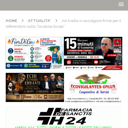
HOME
ATTUALITA'
Ad Avella si raccolgono firme per il
referendum sulla “Giustizia Giusta”