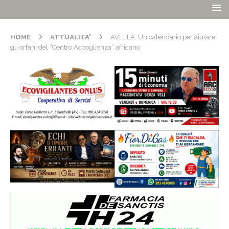
HOME
ATTUALITA'
AVELLA. Un calendario per aiutare
gli orfani del “Centro Accoglienza” africano