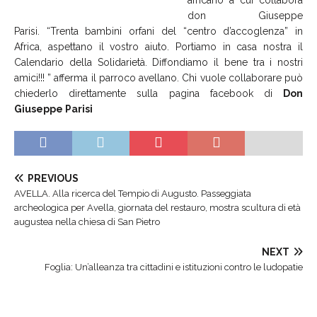
africano a cui collabora
don Giuseppe
Parisi. “Trenta bambini orfani del “centro d’accoglenza” in
Africa, aspettano il vostro aiuto. Portiamo in casa nostra il
Calendario della Solidarietà. Diffondiamo il bene tra i nostri
amici!!! ” afferma il parroco avellano.
Chi vuole collaborare può
chiederlo direttamente sulla pagina facebook di
Don
Giuseppe Parisi
PREVIOUS
AVELLA. Alla ricerca del Tempio di Augusto. Passeggiata
archeologica per Avella, giornata del restauro, mostra scultura di età
augustea nella chiesa di San Pietro
NEXT
Foglia: Un’alleanza tra cittadini e istituzioni contro le ludopatie