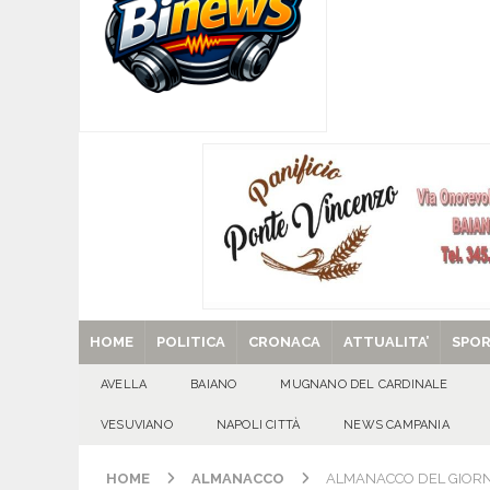
[ 06/08/2026 ]
Mugnano del Cardinale, Iolanda 
[ 06/08/2026 ]
Lutto ad Avella: è scomparso i
[ 06/08/2026 ]
Brusciano dà il benvenuto all’Ago
Gigli
CULTURA E MANIFESTAZIONI
[ 06/08/2026 ]
VALLESACCARDA, torna CumVivere
E MANIFESTAZIONI
[ 29/08/2025 ]
SANT’Oggi. Venerdì 29 agosto la 
HOME
POLITICA
CRONACA
ATTUALITA’
SPO
AVELLA
BAIANO
MUGNANO DEL CARDINALE
VESUVIANO
NAPOLI CITTÀ
NEWS CAMPANIA
HOME
ALMANACCO
ALMANACCO DEL GIORNO.