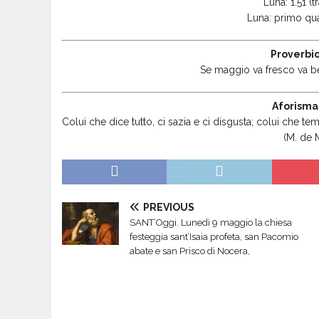
Luna: 1.51 (tr
Luna: primo qua
Proverbio
Se maggio va fresco va be
Aforisma
Colui che dice tutto, ci sazia e ci disgusta; colui che te
(M. de 
PREVIOUS
SANT’Oggi. Lunedì 9 maggio la chiesa
festeggia sant’Isaia profeta, san Pacomio
abate e san Prisco di Nocera,