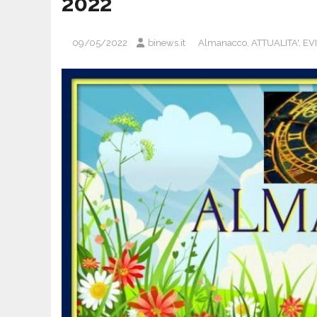
2022
09/05/2022
binews.it
Almanacco
,
ATTUALITA'
,
EV