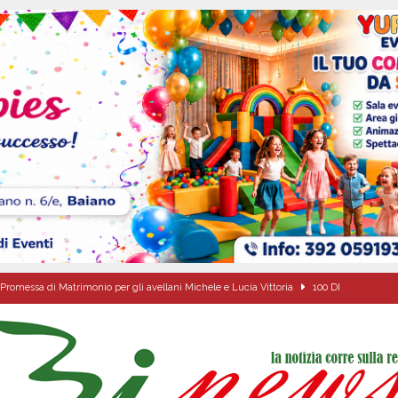
Promessa di Matrimonio per gli avellani Michele e Lucia Vittoria
100 DI
ipula protolocco d’intesa con la guardia Agroforestale Italiana
SALERNO