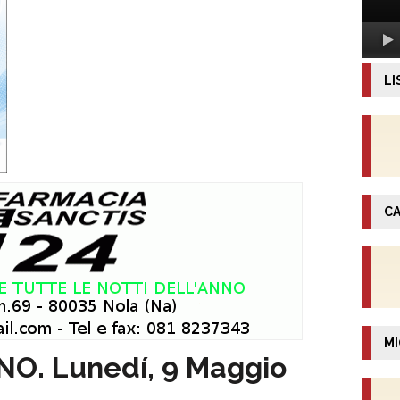
LI
CA
MI
. Lunedí, 9 Maggio