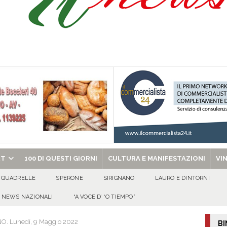
Prisco è la nuova agente della Polizia Municipale
ATTUALITA'
l dott. Domenico Amato, aveva 85 anni
AVELLA
sto Antoniano Bruscianese: al via il conto alla rovescia per la 151ª Festa dei
: la tavola come simbolo di condivisione, armonia e bellezza.
CULTURA
chiesa celebra il Martirio di san Giovanni Battista e santa Sabina
EVIDENZA
RT
100 DI QUESTI GIORNI
CULTURA E MANIFESTAZIONI
VI
QUADRELLE
SPERONE
SIRIGNANO
LAURO E DINTORNI
NEWS NAZIONALI
“A VOCE D’ ‘O TIEMPO”
 Lunedí, 9 Maggio 2022
BI