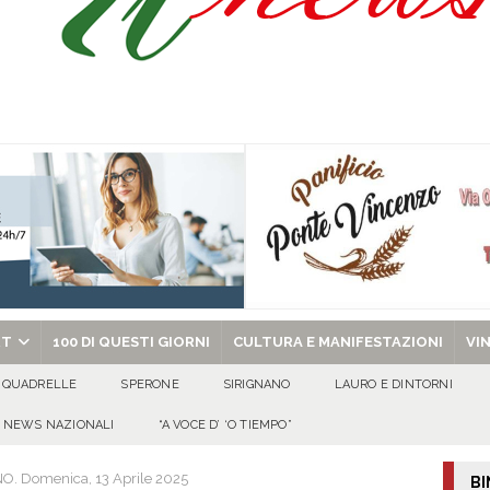
isia delle Apparenze e il Sociale Negato: il Caso del Centro Sociale mai
 al privato
EVIDENZA
Tavolo tecnico permanente della Regione Campania
EVIDENZA
gedia di Marcinelle. Pmi International: “La sicurezza sul lavoro deve diventare
ica può prescindere dalla tutela della vita umana”
CULTURA E
ome funzionano in Italia
CULTURA E MANIFESTAZIONI
chiesa celebra il Martirio di san Giovanni Battista e santa Sabina
EVIDENZA
RT
100 DI QUESTI GIORNI
CULTURA E MANIFESTAZIONI
VI
QUADRELLE
SPERONE
SIRIGNANO
LAURO E DINTORNI
NEWS NAZIONALI
“A VOCE D’ ‘O TIEMPO”
 Domenica, 13 Aprile 2025
BI