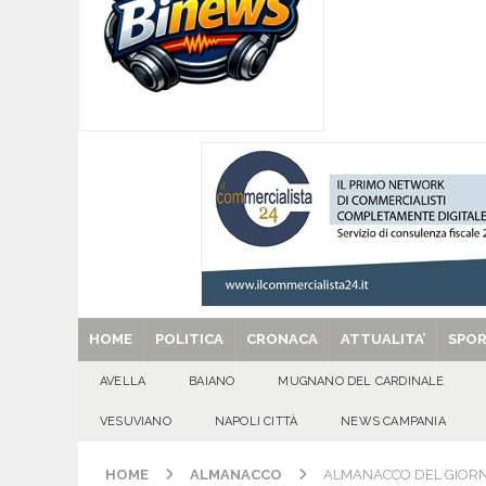
[ 07/08/2026 ]
MUGNANO DEL CARDINALE. L’Ipocr
usato – abbandonato – vandalizzato e destinato
[ 07/08/2026 ]
Emergenza cinghiali: nasce il 
[ 07/08/2026 ]
8 agosto, anniversario della tra
una cultura collettiva. Nessuna crescita econom
MANIFESTAZIONI
[ 07/08/2026 ]
Casino senza KYC: cosa sono e c
[ 29/08/2025 ]
SANT’Oggi. Venerdì 29 agosto la 
HOME
POLITICA
CRONACA
ATTUALITA’
SPO
AVELLA
BAIANO
MUGNANO DEL CARDINALE
VESUVIANO
NAPOLI CITTÀ
NEWS CAMPANIA
HOME
ALMANACCO
ALMANACCO DEL GIORNO.