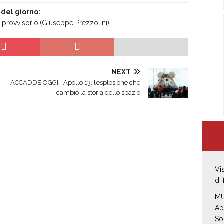
 del giorno:
 il provvisorio.(Giuseppe Prezzolini)
NEXT
“ACCADDE OGGI”. Apollo 13, l’esplosione che
cambiò la storia dello spazio
Vi
di
MU
Ap
So