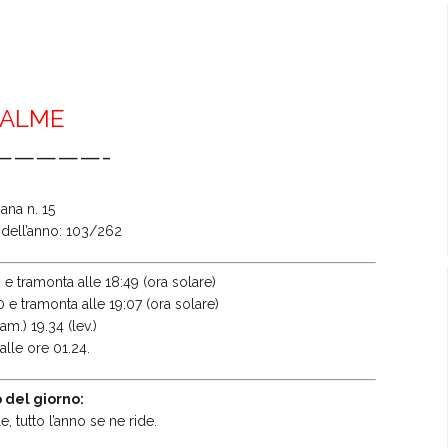
PALME
—————-
ana n. 15
o dell’anno: 103/262
 e tramonta alle 18:49 (ora solare)
0 e tramonta alle 19:07 (ora solare)
am.) 19.34 (lev.)
alle ore 01.24.
 del giorno:
, tutto l’anno se ne ride.