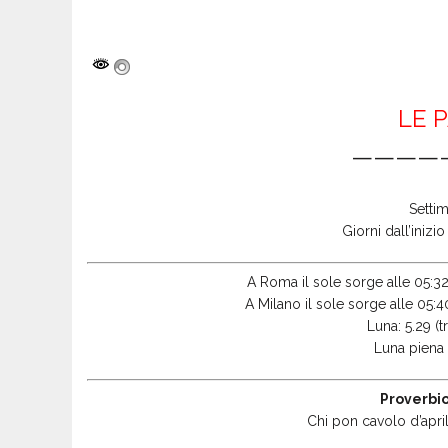
LE 
————
Settim
Giorni dall’inizi
A Roma il sole sorge alle 05:32
A Milano il sole sorge alle 05:4
Luna: 5.29 (tr
Luna piena 
Proverbio
Chi pon cavolo d’aprile