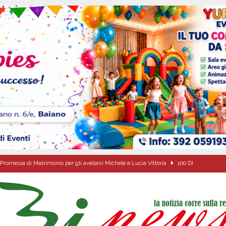
Promessa di Matrimonio per gli avellani Michele e Lucia Vittoria
100 DI
Onofrio: due giorni di fede nel ricordo del fondatore
CULTURA E