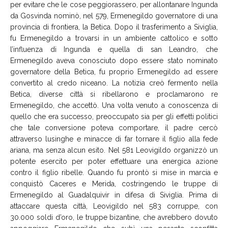
per evitare che le cose peggiorassero, per allontanare Ingunda
da Gosvinda nominò, nel 579, Ermenegildo governatore di una
provincia di frontiera, la Betica. Dopo il trasferimento a Siviglia,
fu Ermenegildo a trovarsi in un ambiente cattolico e sotto
l’influenza di Ingunda e quella di san Leandro, che
Ermenegildo aveva conosciuto dopo essere stato nominato
governatore della Betica, fu proprio Ermenegildo ad essere
convertito al credo niceano. La notizia creò fermento nella
Betica, diverse città si ribellarono e proclamarono re
Ermenegildo, che accettò. Una volta venuto a conoscenza di
quello che era successo, preoccupato sia per gli effetti politici
che tale conversione poteva comportare, il padre cercò
attraverso lusinghe e minacce di far tornare il figlio alla fede
ariana, ma senza alcun esito. Nel 581 Leovigildo organizzò un
potente esercito per poter effettuare una energica azione
contro il figlio ribelle. Quando fu prontò si mise in marcia e
conquistò Caceres e Merida, costringendo le truppe di
Ermenegildo al Guadalquivir in difesa di Siviglia. Prima di
attaccare questa città, Leovigildo nel 583 corruppe, con
30.000 soldi d’oro, le truppe bizantine, che avrebbero dovuto