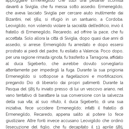
appoggiare Ermenegildo che subì una pesante sconfitta
davanti a Siviglia, che fu messa sotto assedio. Ermenegildo,
che aveva lasciato Siviglia per cercare aiuto inutilmente dai
Bizantini, nel 584, si rifugiò in un santuario, a Cordoba.
Leovigildo, non volendo violare la sacralità dell’edificio, inviò il
fratello di Ermenegildo, Recaredo, ad offrire la pace, che fu
accettata. Solo allora la città di Siviglia, dopo quasi due anni di
assedio, si arrese. Ermenigildo fu arrestato e dopo essersi
prostrato ai piedi del padre, fu esiliato a Valencia. Poco dopo,
per una ragione rimasta ignota, fu trasferito a Tarragona, affidato
al duca Sigeberto, che avrebbe dovuto sorvegliarlo
attentamente per impedirgli la fuga. Durante la sua prigionia
Ermenegildo si sottopose a flagellazioni e mortificazioni,
pregando Dio di liberarlo dai propri patimenti. Durante la
Pasqua del 585 fu inviato presso di lui un vescovo ariano, nel
vano tentativo di barattare la sua conversione con la salvezza
della sua vita; al suo rifiuto, il duca Sigeberto, di una sua
iniziativa, fece uccidere Ermenegildo; infatti il fratello di
Ermenegildo, Recaredo, appena salito al potere lo fece
giustiziare. Altre fonti invece accusano Leovigildo che ordinò
l’esecuzione del figlio, che fu decapitato il 13 aprile 585;