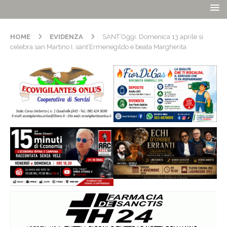
HOME
EVIDENZA
SANT’Oggi. Domenica 13 aprile si
celebra san Martino I, sant’Ermenegildo e beata Margherita