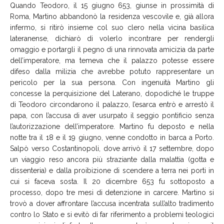
Quando Teodoro, il 15 giugno 653, giunse in prossimità di
Roma, Martino abbandonò la residenza vescovile e, già allora
infermo, si ritirò insieme col suo clero nella vicina basilica
lateranense, dichiarò di volerlo incontrare per rendergli
omaggio e portargli il pegno di una rinnovata amicizia da parte
dell’imperatore, ma temeva che il palazzo potesse essere
difeso dalla milizia che avrebbe potuto rappresentare un
pericolo per la sua persona. Con ingenuità Martino gli
concesse la perquisizione del Laterano, dopodiché le truppe
di Teodoro circondarono il palazzo, l’esarca entrò e arrestò il
papa, con l’accusa di aver usurpato il seggio pontificio senza
l’autorizzazione dell’imperatore. Martino fu deposto e nella
notte tra il 18 e il 19 giugno, venne condotto in barca a Porto.
Salpò verso Costantinopoli, dove arrivò il 17 settembre, dopo
un viaggio reso ancora più straziante dalla malattia (gotta e
dissenteria) e dalla proibizione di scendere a terra nei porti in
cui si faceva sosta. Il 20 dicembre 653 fu sottoposto a
processo, dopo tre mesi di detenzione in carcere. Martino si
trovò a dover affrontare l’accusa incentrata sull’alto tradimento
contro lo Stato e si evitò di far riferimento a problemi teologici