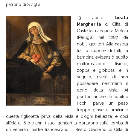
patrono di Siviglia.
13 aprile:
beata
Margherita
di Città di
Castello, nacque a Metola
(Perugia) nel 1287, da
nobili genitori. Alla nascita
tra lo stupore di tutti, la
bambina evidenziò subito
malformazioni fisiche,
zoppa e gibbosa, e in
seguito, rivelò di non
possedere nemmeno il
dono della vista. Ai
genitori, anche se nobili e
ricchi, parve un peso
troppo grave e umiliante
questa figlioletta priva della vista e d’ogni bellezza, e cosi
all’età di 6 o 7 anni i suoi genitori la portarono sulla tomba di
un venerato padre francescano, il Beato Giacomo di Città di