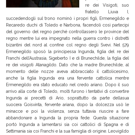
re dei Visigoti, suo
fratello Liuva I,
succedendogli sul trono nominò i propri figli, Ermenegildo e
Recaredo duchi di Toledo e Narbona, facendoli così partecipi
del governo del regno perché controllassero le province del
regno mentre lui era impegnato nella guerra contro i distretti
bizantini del nord al confine col regno degli Svevi. Nel 579
Ermenegildo sposò la principessa Ingunda, figlia del re dei
Franchi dell’Austrasia, Sigeberto I e di Brunechilde, la figlia del
re dei visigoti Atanagildo. Dato che la madre Brunechilde, al
momento delle nozze aveva abbracciato il cattolicesimo,
anche la figlia Ingunda era una fervente cattolica mentre
Ermenegildo era stato educato nel credo ariano. Dopo il suo
arrivo alla corte di Toledo, molti furono i tentativi di convertire
Ingunda ai precetti di Ario, soprattutto da parte dellasua
suocera Goisvinta, fervente ariana, dopo la dolcezza usò le
minacce e poi la violenza, senza tuttavia riuscire a fare
abbandonare a Ingunda la propria fede. Questa situazione
portò Ingunda a lamentarsi sia coi cattolici di Spagna e di
Settimania sia coi Franchi e la sua famiglia di origine. Leovigildo