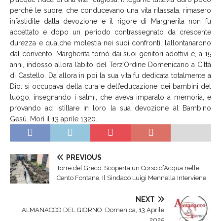
perché le suore, che conducevano una vita rilassata, rimasero
infastidite dalla devozione e il rigore di Margherita non fu
accettato e dopo un periodo contrassegnato da crescente
durezza e qualche molestia nei suoi confronti, l’allontanarono
dal convento. Margherita tornò dai suoi genitori adottivi e, a 15
anni, indossò allora l’abito del Terz’Ordine Domenicano a Città
di Castello. Da allora in poi la sua vita fu dedicata totalmente a
Dio: si occupava della cura e dell’educazione dei bambini del
luogo, insegnando i salmi, che aveva imparato a memoria, e
provando ad istillare in loro la sua devozione al Bambino
Gesù. Morì il 13 aprile 1320.
PREVIOUS
Torre del Greco: Scoperta un Corso d’Acqua nelle
Cento Fontane, Il Sindaco Luigi Mennella Interviene
NEXT
ALMANACCO DEL GIORNO. Domenica, 13 Aprile
2025