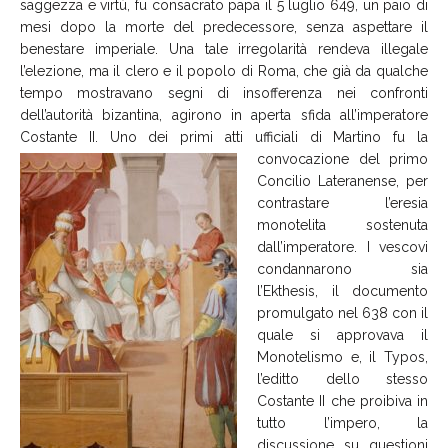
saggezza e virtù, fu consacrato papa il 5 luglio 649, un paio di
mesi dopo la morte del predecessore, senza aspettare il
benestare imperiale. Una tale irregolarità rendeva illegale
l’elezione, ma il clero e il popolo di Roma, che già da qualche
tempo mostravano segni di insofferenza nei confronti
dell’autorità bizantina, agirono in aperta sfida all’imperatore
Costante II. Uno dei primi atti
ufficiali di Martino fu la
convocazione del primo
Concilio Lateranense, per
contrastare l’eresia
monotelita sostenuta
dall’imperatore. I vescovi
condannarono sia
l’Ekthesis, il documento
promulgato nel 638 con il
quale si approvava il
Monotelismo e, il Typos,
l’editto dello stesso
Costante II che proibiva in
tutto l’impero, la
discussione su questioni