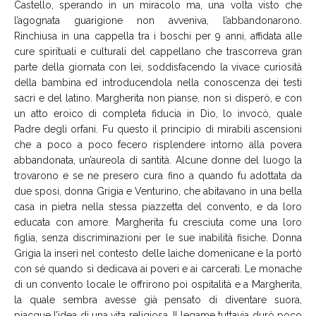
Castello, sperando in un miracolo ma, una volta visto che
l’agognata guarigione non avveniva, l’abbandonarono.
Rinchiusa in una cappella tra i boschi per 9 anni, affidata alle
cure spirituali e culturali del cappellano che trascorreva gran
parte della giornata con lei, soddisfacendo la vivace curiosità
della bambina ed introducendola nella conoscenza dei testi
sacri e del latino. Margherita non pianse, non si disperò, e con
un atto eroico di completa fiducia in Dio, lo invocò, quale
Padre degli orfani. Fu questo il principio di mirabili ascensioni
che a poco a poco fecero risplendere intorno alla povera
abbandonata, un’aureola di santità. Alcune donne del luogo la
trovarono e se ne presero cura fino a quando fu adottata da
due sposi, donna Grigia e Venturino, che abitavano in una bella
casa in pietra nella stessa piazzetta del convento, e da loro
educata con amore. Margherita fu cresciuta come una loro
figlia, senza discriminazioni per le sue inabilità fisiche. Donna
Grigia la inserì nel contesto delle laiche domenicane e la portò
con sé quando si dedicava ai poveri e ai carcerati. Le monache
di un convento locale le offrirono poi ospitalità e a Margherita,
la quale sembra avesse già pensato di diventare suora,
piacque l’idea di una vita religiosa. Il legame tuttavia durò poco