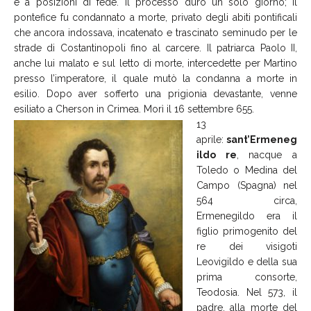
e a posizioni di fede. Il processo durò un solo giorno; il
pontefice fu condannato a morte, privato degli abiti pontificali
che ancora indossava, incatenato e trascinato seminudo per le
strade di Costantinopoli fino al carcere. Il patriarca Paolo II,
anche lui malato e sul letto di morte, intercedette per Martino
presso l’imperatore, il quale mutò la condanna a morte in
esilio. Dopo aver sofferto una prigionia devastante, venne
esiliato a Cherson in Crimea. Morì il 16 settembre 655.
13
aprile:
sant’Ermeneg
ildo re
, nacque a
Toledo o Medina del
Campo (Spagna) nel
564 circa,
Ermenegildo era il
figlio primogenito del
re dei visigoti
Leovigildo e della sua
prima consorte,
Teodosia. Nel 573, il
padre, alla morte del