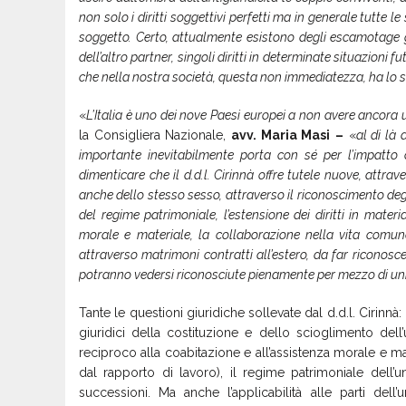
non solo i diritti soggettivi perfetti ma in generale tutte le 
soggetto. Certo, attualmente esistono degli escamotage giu
dell’altro partner, singoli diritti in determinate situazioni 
che nella nostra società, questa non immediatezza, ha lo 
«
L’Italia è uno dei nove Paesi europei a non avere ancora 
la Consigliera Nazionale,
avv. Maria Masi
–
«
al di là 
importante inevitabilmente porta con sé per l’impatto 
dimenticare che il d.d.l. Cirinnà offre tutele nuove, attraver
anche dello stesso sesso, attraverso il riconoscimento degl
del regime patrimoniale, l’estensione dei diritti in materi
morale e materiale, la collaborazione nella vita comune
attraverso matrimoni contratti all’estero, da far riconosce
potranno vedersi riconosciute pienamente per mezzo di unio
Tante le questioni giuridiche sollevate dal d.d.l. Cirinnà:
giuridici della costituzione e dello scioglimento del
reciproco alla coabitazione e all’assistenza morale e mater
dal rapporto di lavoro), il regime patrimoniale dell’u
successioni. Ma anche l’applicabilità alle parti dell