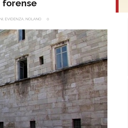
e forense
NI
,
EVIDENZA
,
NOLANO
0