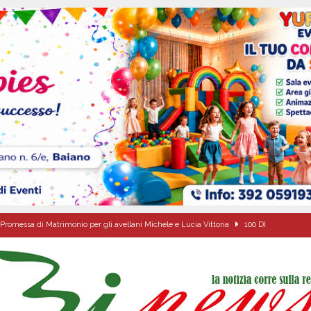
Promessa di Matrimonio per gli avellani Michele e Lucia Vittoria
100 DI
o della fede: il triduo di Santa Filomena tra le strade del paese