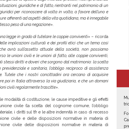
situazioni, giuridiche e di fatto, rientranti nel patrimonio di un
ridici per riconoscere di volta in volta, a favore dell’uno e
future afferenti ad aspetti della vita quotidiana, ma è innegabile
stesso peso di una negazione
».
una legge in grado di tutelare le coppie conviventi
» – ricorda
delle implicazioni culturali e dei profili etici che un tema così
che avrà sull’assetto attuale della società, non possiamo
so le unioni civili e le unioni di fatto, alle coppie conviventi,
i stessi diritti e doveri che sorgono dal matrimonio: la scelta
a previdenziale e sanitaria, l’obbligo reciproco di assistenza
. Tutele che i nostri concittadini ora cercano di acquisire
re poi in Italia attraverso la via giudiziaria, e che un domani
ni civili regolarmente trascitte
».
Mu
 le modalità di costituzione, le cause impeditive e gli effetti
tr
l’unione civile (la scelta del cognome comune, l’obbligo
iale, i diritti sul tfr e le altre indennità in caso di recesso
Fo
nione civile e delle disposizioni normative in materia di
Ca
’unione civile delle disposizioni normative in materia di
pr