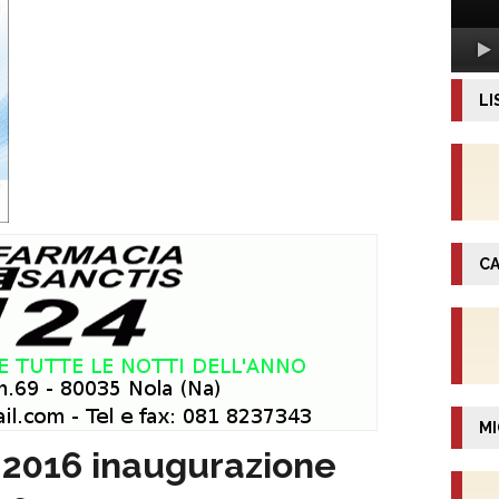
LI
CA
MI
e 2016 inaugurazione