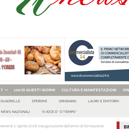
l congresso in Campania: obiettivo consolidare la crescita e preparare le prossime
tello Lancellotti tornerà ad ardere nella notte del 30 agosto
ATTUALITA'
casa un uomo e una donna: aperta un’indagine
ATTUALITA'
a di energia elettrica – i Carabinieri denunciano un 65enne
EVIDENZA
chiesa celebra il Martirio di san Giovanni Battista e santa Sabina
EVIDENZA
RT
100 DI QUESTI GIORNI
CULTURA E MANIFESTAZIONI
VI
QUADRELLE
SPERONE
SIRIGNANO
LAURO E DINTORNI
NEWS NAZIONALI
“A VOCE D’ ‘O TIEMPO”
enerdì 1° aprile 2016 inaugurazione dell’anno di formazione
BI