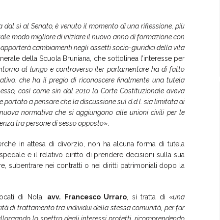
 dal sì al Senato, è venuto il momento di una riflessione, più
ale modo migliore di iniziare il nuovo anno di formazione con
pporterà cambiamenti negli assetti socio-giuridici della vita
nerale della Scuola Bruniana, che sottolinea l’interesse per
intorno al lungo e controverso iter parlamentare ha di fatto
tivo, che ha il pregio di riconoscere finalmente una tutela
sesso, così come sin dal 2010 la Corte Costituzionale aveva
te portato a pensare che la discussione sul d.d.l. sia limitata ai
a nuova normativa che si aggiungono alle unioni civili per le
ivenza tra persone di sesso opposto
».
rché in attesa di divorzio, non ha alcuna forma di tutela
pedale e il relativo diritto di prendere decisioni sulla sua
cere, subentrare nei contratti o nei diritti patrimoniali dopo la
vocati di Nola,
avv. Francesco Urraro
, si tratta di «
una
parità di trattamento tra individui della stessa comunità, per far
 allargando lo spettro degli interessi protetti, ricomprendendo