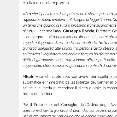
e l’etica di un intero popolo.
«
Ora che il polverone delle polemiche è stato spazzato via
ragionata e meno emotiva, sul disegno di legge Cirinnà. Qu
un tema che guarda al futuro prossimo e che sicuramente a
di tutti
» – afferma l’
avv. Giuseppe Boccia,
Direttore Ge
il convegno – «
La polemica che fin qui si è scatenata 
impedito l’approfondimento dei contenuti del testo norma
giuridica adeguata alle unioni tra persone dello stesso 
sollecitato il legislatore nazionale a fare, ed ha d’altra par
diritti degli omosessuali, tralasciando altri aspetti dell
coppie dello stesso sesso e riguardano i contratti di conv
Attualmente, chi vuole solo convivere, per scelta o pe
automatica e immediata: dall’assistenza del partner in os
salute, alla libertà di esercitare il diritto di visita in car
morte del partner.
Per il Presidente del Consiglio dell’Ordine degli Av
questione di civiltà giuridica, di diritti da riconoscere, di 
uscire dall’ombra dell’antigiuridicità le coppie conviventi,