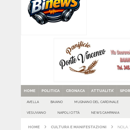
[ 07/08/2026 ]
Forza Italia apre la stagione de
sfide
ATTUALITA'
[ 07/08/2026 ]
Lauro riaccende la storia: il Cas
[ 07/08/2026 ]
Portici, trovati senza vita in 
[ 07/08/2026 ]
Montoro (AV): Ruba circa 130mil
[ 29/08/2025 ]
SANT’Oggi. Venerdì 29 agosto la 
HOME
POLITICA
CRONACA
ATTUALITA’
SPO
AVELLA
BAIANO
MUGNANO DEL CARDINALE
VESUVIANO
NAPOLI CITTÀ
NEWS CAMPANIA
HOME
CULTURA E MANIFESTAZIONI
NOLA. V