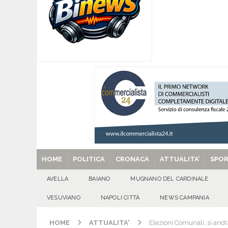
[ 07/08/2026 ]
Forza Italia apre la stagione de
sfide
ATTUALITA'
[ 07/08/2026 ]
Lauro riaccende la storia: il Cas
[ 07/08/2026 ]
Portici, trovati senza vita in 
[ 07/08/2026 ]
Montoro (AV): Ruba circa 130mil
[ 29/08/2025 ]
SANT’Oggi. Venerdì 29 agosto la 
HOME
POLITICA
CRONACA
ATTUALITA’
SPO
AVELLA
BAIANO
MUGNANO DEL CARDINALE
VESUVIANO
NAPOLI CITTÀ
NEWS CAMPANIA
HOME
ATTUALITA'
Elezioni Comunali, si andrà