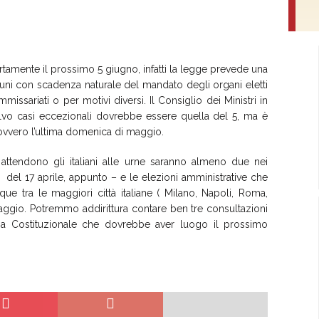
rtamente il prossimo 5 giugno, infatti la legge prevede una
ni con scadenza naturale del mandato degli organi eletti
missariati o per motivi diversi. Il Consiglio dei Ministri in
alvo casi eccezionali dovrebbe essere quella del 5, ma è
 ovvero l’ultima domenica di maggio.
e attendono gli italiani alle urne saranno almeno due nei
– del 17 aprile, appunto – e le elezioni amministrative che
ue tra le maggiori città italiane ( Milano, Napoli, Roma,
ttaggio. Potremmo addirittura contare ben tre consultazioni
rma Costituzionale che dovrebbe aver luogo il prossimo