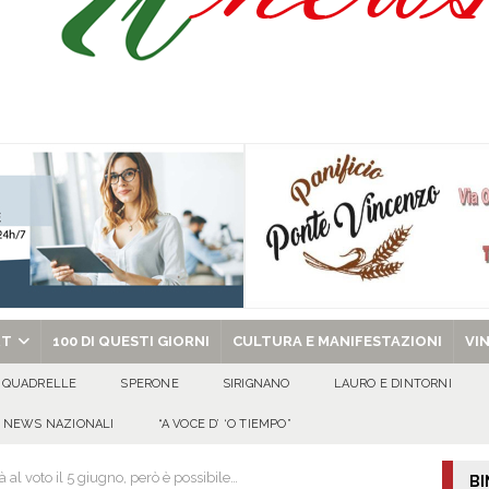
l congresso in Campania: obiettivo consolidare la crescita e preparare le prossime
tello Lancellotti tornerà ad ardere nella notte del 30 agosto
ATTUALITA'
casa un uomo e una donna: aperta un’indagine
ATTUALITA'
a di energia elettrica – i Carabinieri denunciano un 65enne
EVIDENZA
chiesa celebra il Martirio di san Giovanni Battista e santa Sabina
EVIDENZA
RT
100 DI QUESTI GIORNI
CULTURA E MANIFESTAZIONI
VI
QUADRELLE
SPERONE
SIRIGNANO
LAURO E DINTORNI
NEWS NAZIONALI
“A VOCE D’ ‘O TIEMPO”
 al voto il 5 giugno, però è possibile…
BI