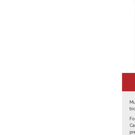
Mu
tr
Fo
Ca
pr