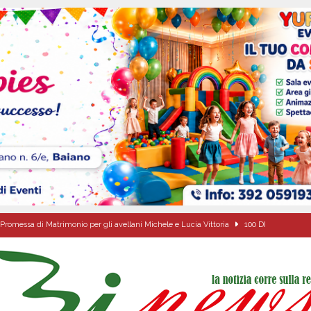
Promessa di Matrimonio per gli avellani Michele e Lucia Vittoria
100 DI
o della fede: il triduo di Santa Filomena tra le strade del paese