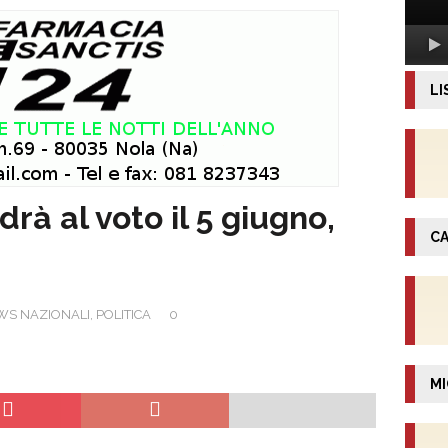
LI
drà al voto il 5 giugno,
CA
WS NAZIONALI
,
POLITICA
0
MI