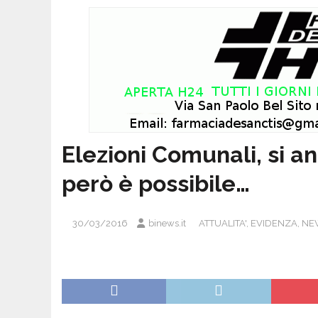
Elezioni Comunali, si an
però è possibile…
30/03/2016
binews.it
ATTUALITA'
,
EVIDENZA
,
NE