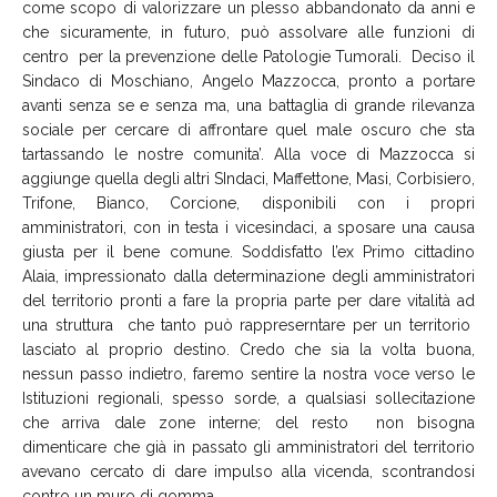
come scopo di valorizzare un plesso abbandonato da anni e
che sicuramente, in futuro, può assolvare alle funzioni di
centro per la prevenzione delle Patologie Tumorali. Deciso il
Sindaco di Moschiano, Angelo Mazzocca, pronto a portare
avanti senza se e senza ma, una battaglia di grande rilevanza
sociale per cercare di affrontare quel male oscuro che sta
tartassando le nostre comunita’. Alla voce di Mazzocca si
aggiunge quella degli altri SIndaci, Maffettone, Masi, Corbisiero,
Trifone, Bianco, Corcione, disponibili con i propri
amministratori, con in testa i vicesindaci, a sposare una causa
giusta per il bene comune. Soddisfatto l’ex Primo cittadino
Alaia, impressionato dalla determinazione degli amministratori
del territorio pronti a fare la propria parte per dare vitalità ad
una struttura che tanto può rappreserntare per un territorio
lasciato al proprio destino. Credo che sia la volta buona,
nessun passo indietro, faremo sentire la nostra voce verso le
Istituzioni regionali, spesso sorde, a qualsiasi sollecitazione
che arriva dale zone interne; del resto non bisogna
dimenticare che già in passato gli amministratori del territorio
avevano cercato di dare impulso alla vicenda, scontrandosi
contro un muro di gomma.