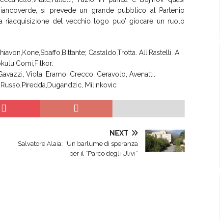
biancoverde, si prevede un grande pubblico al Partenio
a riacquisizione del vecchio logo puo’ giocare un ruolo
avon,Kone,Sbaffo,Bittante; Castaldo,Trotta. All.Rastelli. A
okulu,Comi,Filkor.
,Gavazzi, Viola, Eramo, Crecco; Ceravolo, Avenatti.
a, Russo,Piredda,Dugandzic, Milinkovic
NEXT
Salvatore Alaia: “Un barlume di speranza
per il “Parco degli Ulivi”