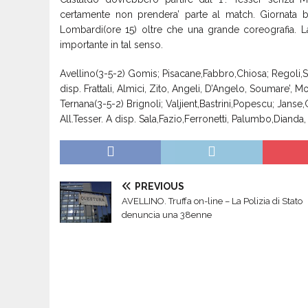
certamente non prendera’ parte al match. Giornata 
Lombardi(ore 15) oltre che una grande coreografia. L
importante in tal senso.
Avellino(3-5-2) Gomis; Pisacane,Fabbro,Chiosa; Regoli,Shi
disp. Frattali, Almici, Zito, Angeli, D’Angelo, Soumare’, M
Ternana(3-5-2) Brignoli; Valjient,Bastrini,Popescu; Janse
All.Tesser. A disp. Sala,Fazio,Ferronetti, Palumbo,Diand
PREVIOUS
AVELLINO. Truffa on-line – La Polizia di Stato
denuncia una 38enne