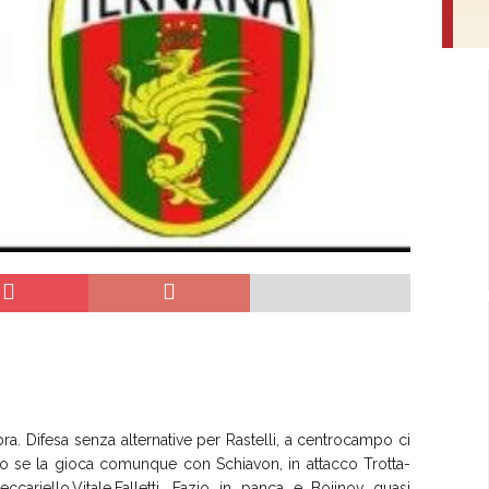
bra. Difesa senza alternative per Rastelli, a centrocampo ci
io se la gioca comunque con Schiavon, in attacco Trotta-
cariello,Vitale,Falletti, Fazio in panca e Bojinov quasi