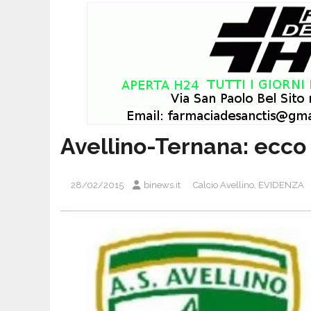
Avellino-Ternana: ecco 
28/02/2015
binews.it
Calcio Avellino
,
EVIDENZA