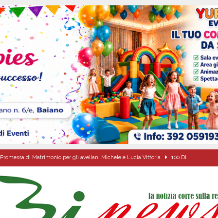
Promessa di Matrimonio per gli avellani Michele e Lucia Vittoria
100 DI
sei per me lo specchio e il porto” D’Amelio: “Gettiamo un seme d’impegno futuro