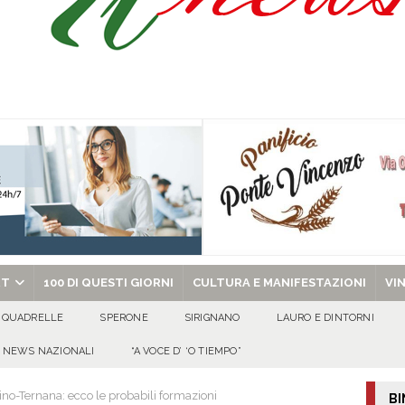
ant’Andrea — Appello per l’inclusione e la tutela delle tradizioni di Sirignano
dí, 7 Agosto 2026
ALMANACCO
Carla Miceli: gli auguri speciali della famiglia Colucci
100 DI QUESTI GIORNI
de che vive da oltre due secoli
ATTUALITA'
chiesa celebra il Martirio di san Giovanni Battista e santa Sabina
EVIDENZA
RT
100 DI QUESTI GIORNI
CULTURA E MANIFESTAZIONI
VI
QUADRELLE
SPERONE
SIRIGNANO
LAURO E DINTORNI
NEWS NAZIONALI
“A VOCE D’ ‘O TIEMPO”
ino-Ternana: ecco le probabili formazioni
BI