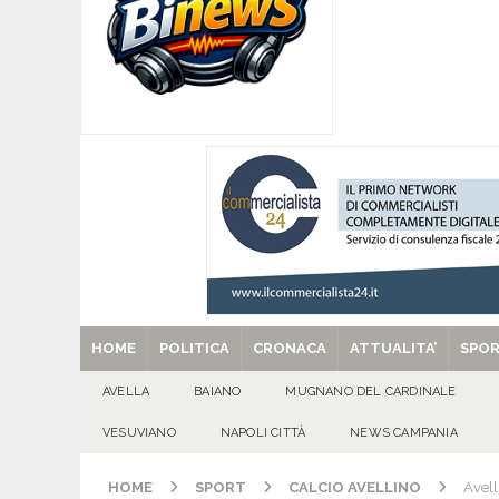
[ 07/08/2026 ]
Per la dignità del gonfalone di S
CULTURA E MANIFESTAZIONI
[ 07/08/2026 ]
ALMANACCO DEL GIORNO. Vener
[ 07/08/2026 ]
Baiano in festa per i 40 anni di 
[ 07/08/2026 ]
Santa Filomena: una storia di fe
[ 29/08/2025 ]
SANT’Oggi. Venerdì 29 agosto la 
HOME
POLITICA
CRONACA
ATTUALITA’
SPO
AVELLA
BAIANO
MUGNANO DEL CARDINALE
VESUVIANO
NAPOLI CITTÀ
NEWS CAMPANIA
HOME
SPORT
CALCIO AVELLINO
Avell