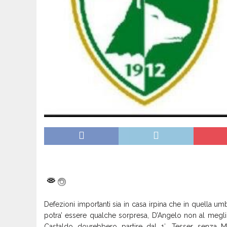
Defezioni importanti sia in casa irpina che in quella um
potra’ essere qualche sorpresa, D’Angelo non al megl
Castaldo dovrebbero partire dal 1′. Tesser senza Mec