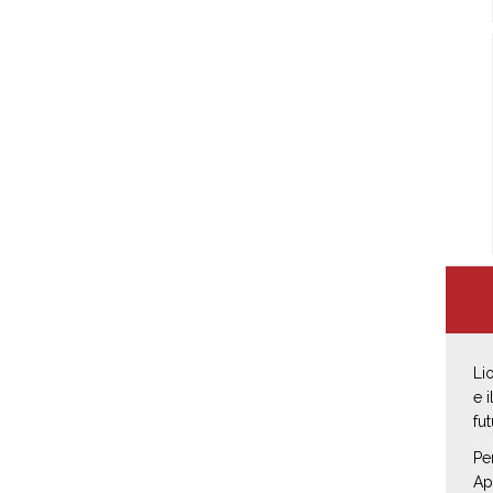
Li
e 
fut
Pe
Ap