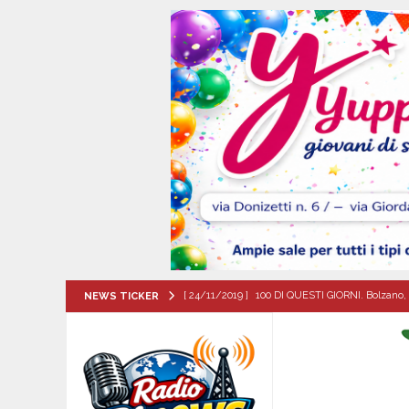
[ 24/11/2019 ]
100 DI QUESTI GIORNI. Bolzano, 
NEWS TICKER
QUESTI GIORNI
[ 07/08/2026 ]
Lioni, si presenta il libro “Tu 
per tante e tanti”
ALTA IRPINIA