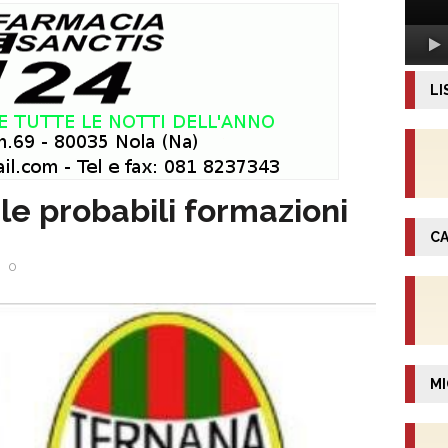
LI
le probabili formazioni
CA
0
MI