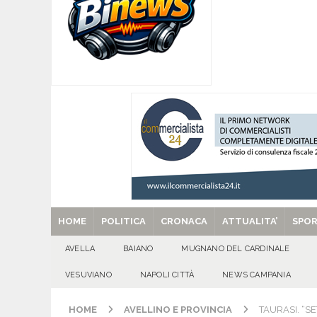
[ 07/08/2026 ]
Montoro (AV): Ruba circa 130mil
[ 07/08/2026 ]
Lioni, si presenta il libro “Tu 
per tante e tanti”
ALTA IRPINIA
[ 07/08/2026 ]
Per la dignità del gonfalone di S
CULTURA E MANIFESTAZIONI
[ 29/08/2025 ]
SANT’Oggi. Venerdì 29 agosto la 
HOME
POLITICA
CRONACA
ATTUALITA’
SPO
AVELLA
BAIANO
MUGNANO DEL CARDINALE
VESUVIANO
NAPOLI CITTÀ
NEWS CAMPANIA
HOME
AVELLINO E PROVINCIA
TAURASI. “S