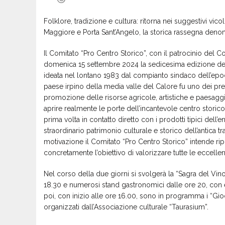
Folklore, tradizione e cultura: ritorna nei suggestivi vico
Maggiore e Porta Sant’Angelo, la storica rassegna denom
Il Comitato “Pro Centro Storico”, con il patrocinio del 
domenica 15 settembre 2024 la sedicesima edizione dell
ideata nel lontano 1983 dal compianto sindaco dell’epoca
paese irpino della media valle del Calore fu uno dei pr
promozione delle risorse agricole, artistiche e paesaggi
aprire realmente le porte dell’incantevole centro storico 
prima volta in contatto diretto con i prodotti tipici dell’
straordinario patrimonio culturale e storico dell’antica 
motivazione il Comitato “Pro Centro Storico” intende rip
concretamente l’obiettivo di valorizzare tutte le eccellenz
Nel corso della due giorni si svolgerà la “Sagra del Vino” 
18.30 e numerosi stand gastronomici dalle ore 20, con es
poi, con inizio alle ore 16.00, sono in programma i “Gioch
organizzati dall’Associazione culturale “Taurasium”.