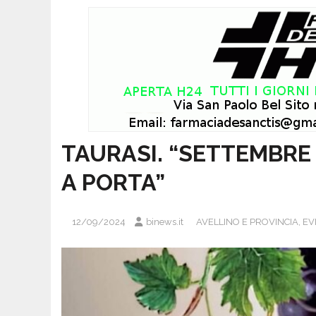
TAURASI. “SETTEMBRE
A PORTA”
12/09/2024
binews.it
AVELLINO E PROVINCIA
,
EV