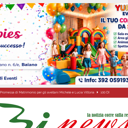
Promessa di Matrimonio per gli avellani Michele e Lucia Vittoria
100 DI
tello Lancellotti tornerà ad ardere nella notte del 30 agosto
ATTUALITA'
casa un uomo e una donna: aperta un’indagine
ATTUALITA'