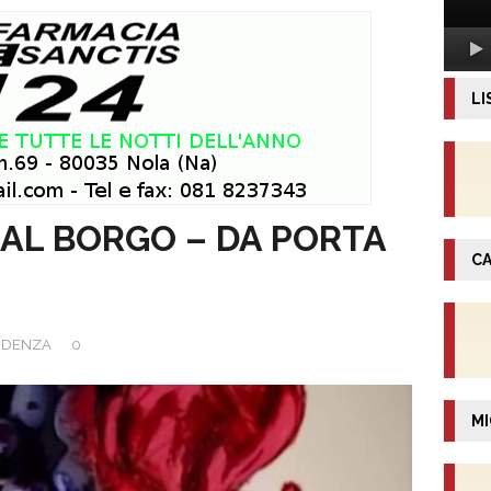
LI
 AL BORGO – DA PORTA
CA
IDENZA
0
MI