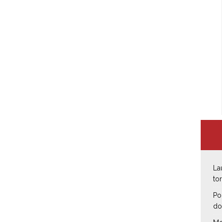
La
to
Po
do