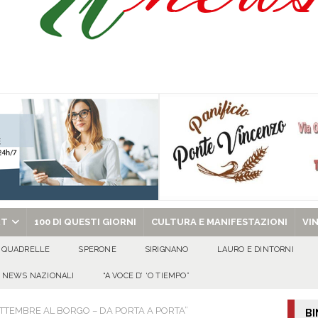
a di energia elettrica – i Carabinieri denunciano un 65enne
EVIDENZA
sei per me lo specchio e il porto” D’Amelio: “Gettiamo un seme d’impegno futuro
ant’Andrea — Appello per l’inclusione e la tutela delle tradizioni di Sirignano
chiesa celebra il Martirio di san Giovanni Battista e santa Sabina
EVIDENZA
RT
100 DI QUESTI GIORNI
CULTURA E MANIFESTAZIONI
VI
QUADRELLE
SPERONE
SIRIGNANO
LAURO E DINTORNI
NEWS NAZIONALI
“A VOCE D’ ‘O TIEMPO”
ETTEMBRE AL BORGO – DA PORTA A PORTA”
BI