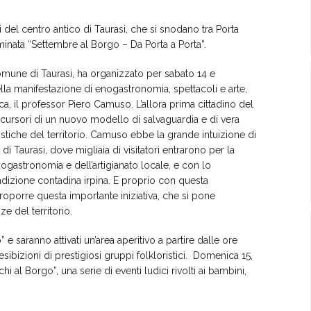
li del centro antico di Taurasi, che si snodano tra Porta
inata “Settembre al Borgo – Da Porta a Porta”.
Comune di Taurasi, ha organizzato per sabato 14 e
a manifestazione di enogastronomia, spettacoli e arte,
, il professor Piero Camuso. L’allora prima cittadino del
ecursori di un nuovo modello di salvaguardia e di vera
stiche del territorio. Camuso ebbe la grande intuizione di
di Taurasi, dove migliaia di visitatori entrarono per la
enogastronomia e dell’artigianato locale, e con lo
tradizione contadina irpina. E proprio con questa
roporre questa importante iniziativa, che si pone
e del territorio.
e saranno attivati un’area aperitivo a partire dalle ore
ibizioni di prestigiosi gruppi folkloristici. Domenica 15,
i al Borgo”, una serie di eventi ludici rivolti ai bambini,