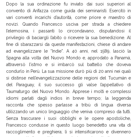
Dopo la sua ordinazione fu inviato dai suoi superiori al
convento di Arifazza come guida dei seminaristi. Esercitò in
vari conventi incarichi d’autorità, come priore e maestro di
novizi. Quando Francesco usciva per strada a chiedere
l’elemosina, i passanti lo circondavano, disputandosi il
privilegio di baciargli l’abito o ricevere la sua benedizione. Al
fine di sbarazzarsi da queste manifestazioni, chiese di andare
ad evangelizzare le “Indie”. A 40 anni, nel 1589, lasciò la
Spagna alla volta del Nuovo Mondo e, approdato a Panamá,
attraversò l’istmo e si imbarcò sul battello che doveva
condurlo in Perù. La sua missione durò più di 20 anni nei quali
si distinse nell’evangelizzazione delle regioni del Tucumán e
del Paraguay, il suo successo gli valse l’appellativo di
Taumaturgo del Nuovo Mondo. Apprese i molti e complessi
idiomi parlati dagli indios in breve tempo; la leggenda
racconta che spesso parlasse a tribù di lingua diversa
utilizzando un unico linguaggio che veniva compreso da tutti.
Senza trascurare i suoi obblighi e le opere apostoliche,
Francesco condusse in questo luogo benedetto una vita di
raccoglimento e preghiera; lì si intensificarono e divennero