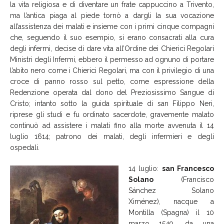
la vita religiosa e di diventare un frate cappuccino a Trivento,
ma l’antica piaga al piede tornò a dargli la sua vocazione
all’assistenza dei malati e insieme con i primi cinque compagni
che, seguendo il suo esempio, si erano consacrati alla cura
degli infermi, decise di dare vita all’Ordine dei Chierici Regolari
Ministri degli Infermi, ebbero il permesso ad ognuno di portare
l’abito nero come i Chierici Regolari, ma con il privilegio di una
croce di panno rosso sul petto, come espressione della
Redenzione operata dal dono del Preziosissimo Sangue di
Cristo; intanto sotto la guida spirituale di san Filippo Neri,
riprese gli studi e fu ordinato sacerdote, gravemente malato
continuò ad assistere i malati fino alla morte avvenuta il 14
luglio 1614; patrono dei malati, degli infermieri e degli
ospedali.
14 luglio:
san Francesco
Solano
(Francisco
Sánchez Solano
Ximénez), nacque a
Montilla (Spagna) il 10
marzo 1549, da una