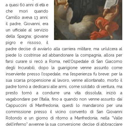
a quasi 60 anni di età e
che morì quando
Camillo aveva 13 anni;
il padre, Giovanni, era
un ufficiale al servizio
della Spagna; giovane
pigro e rissoso, il
padre decise di avviarlo alla carriera militare, ma un’ulcera al
piede lo costrinse ad abbandonare la compagnia, allora per
farsi curare si recò a Roma, nell’Ospedale di San Giacomo
degli Incurabili, dopo la guarigione venne assunto come
inserviente presso l’ospedale, ma l’esperienza fu breve: per la
sua scarsa propensione al lavoro, venne allontanato, morto il
padre tornò a dedicarsi alle armi, come soldato di ventura, ma
presto tornò a condurre una vita dissoluta, iniziò a
vagabondare per l’Italia, fino a quando non venne assunto dai
Cappuccini di Manfredonia, questi lo mandarono per una
commissione presso il vicino convento di San Giovanni
Rotondo e un giorno di ritorno a Manfredonia, nella “Valle
dell’inferno” avvenne la sua conversione: decise di abbracciare