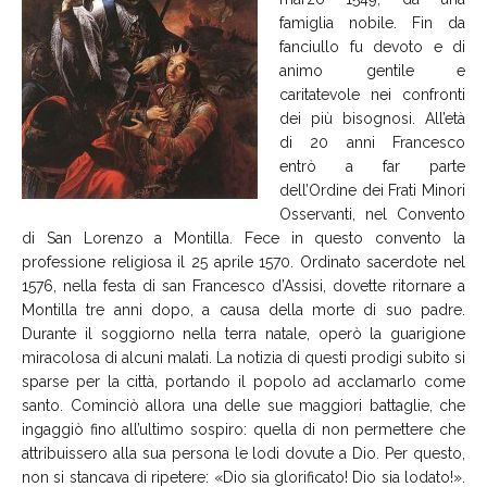
famiglia nobile. Fin da
fanciullo fu devoto e di
animo gentile e
caritatevole nei confronti
dei più bisognosi. All’età
di 20 anni Francesco
entrò a far parte
dell’Ordine dei Frati Minori
Osservanti, nel Convento
di San Lorenzo a Montilla. Fece in questo convento la
professione religiosa il 25 aprile 1570. Ordinato sacerdote nel
1576, nella festa di san Francesco d’Assisi, dovette ritornare a
Montilla tre anni dopo, a causa della morte di suo padre.
Durante il soggiorno nella terra natale, operò la guarigione
miracolosa di alcuni malati. La notizia di questi prodigi subito si
sparse per la città, portando il popolo ad acclamarlo come
santo. Cominciò allora una delle sue maggiori battaglie, che
ingaggiò fino all’ultimo sospiro: quella di non permettere che
attribuissero alla sua persona le lodi dovute a Dio. Per questo,
non si stancava di ripetere: «Dio sia glorificato! Dio sia lodato!».