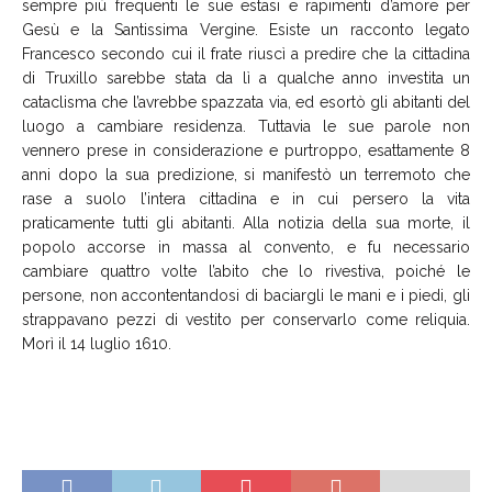
sempre più frequenti le sue estasi e rapimenti d’amore per
Gesù e la Santissima Vergine. Esiste un racconto legato
Francesco secondo cui il frate riuscì a predire che la cittadina
di Truxillo sarebbe stata da lì a qualche anno investita un
cataclisma che l’avrebbe spazzata via, ed esortò gli abitanti del
luogo a cambiare residenza. Tuttavia le sue parole non
vennero prese in considerazione e purtroppo, esattamente 8
anni dopo la sua predizione, si manifestò un terremoto che
rase a suolo l’intera cittadina e in cui persero la vita
praticamente tutti gli abitanti. Alla notizia della sua morte, il
popolo accorse in massa al convento, e fu necessario
cambiare quattro volte l’abito che lo rivestiva, poiché le
persone, non accontentandosi di baciargli le mani e i piedi, gli
strappavano pezzi di vestito per conservarlo come reliquia.
Morì il 14 luglio 1610.