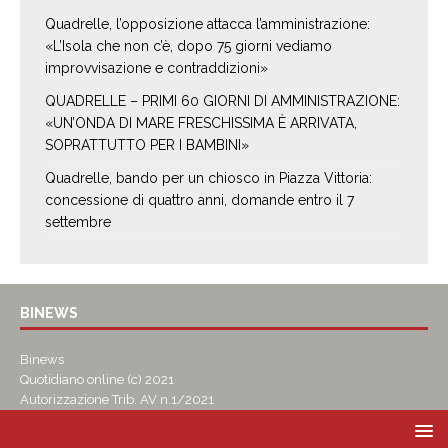
Quadrelle, l’opposizione attacca l’amministrazione:
«L’Isola che non c’è, dopo 75 giorni vediamo
improvvisazione e contraddizioni»
QUADRELLE – PRIMI 60 GIORNI DI AMMINISTRAZIONE:
«UN’ONDA DI MARE FRESCHISSIMA È ARRIVATA,
SOPRATTUTTO PER I BAMBINI»
Quadrelle, bando per un chiosco in Piazza Vittoria:
concessione di quattro anni, domande entro il 7
settembre
BINEWS
Binews
Quotidiano online (c) 2021
Autorizzazione Trib. AV n.1/2021