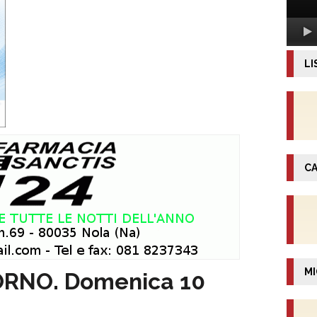
LI
CA
MI
ORNO. Domenica 10