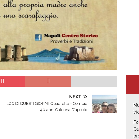
NEXT
100 DI QUESTI GIORNI. Quadrelle – Compie
Mu
40 anni Caterina D’apolito
tr
Fo
Ca
pr