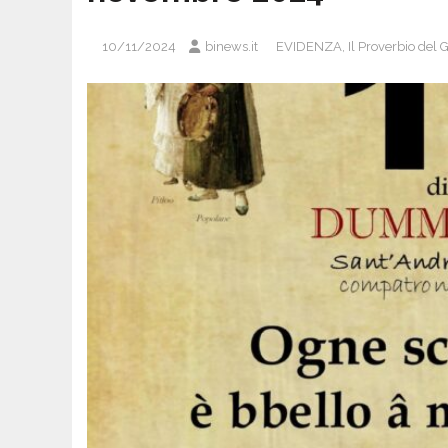
10/11/2024
binews.it
EVIDENZA
,
Il Proverbio del 