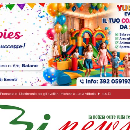
Promessa di Matrimonio per gli avellani Michele e Lucia Vittoria
100 DI
o della fede: il triduo di Santa Filomena tra le strade del paese