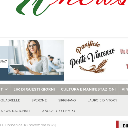
l congresso in Campania: obiettivo consolidare la crescita e preparare le prossime
tello Lancellotti tornerà ad ardere nella notte del 30 agosto
ATTUALITA'
casa un uomo e una donna: aperta un’indagine
ATTUALITA'
a di energia elettrica – i Carabinieri denunciano un 65enne
EVIDENZA
chiesa celebra il Martirio di san Giovanni Battista e santa Sabina
EVIDENZA
RT
100 DI QUESTI GIORNI
CULTURA E MANIFESTAZIONI
VI
QUADRELLE
SPERONE
SIRIGNANO
LAURO E DINTORNI
NEWS NAZIONALI
“A VOCE D’ ‘O TIEMPO”
O. Domenica 10 novembre 2024
BI