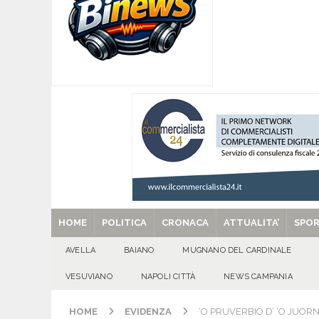
[ 07/08/2026 ]
Forza Italia apre la stagione de
sfide
ATTUALITA'
[ 07/08/2026 ]
Lauro riaccende la storia: il Cas
[ 07/08/2026 ]
Portici, trovati senza vita in 
[ 07/08/2026 ]
Montoro (AV): Ruba circa 130mil
[ 29/08/2025 ]
SANT’Oggi. Venerdì 29 agosto la 
HOME
POLITICA
CRONACA
ATTUALITA’
SPO
AVELLA
BAIANO
MUGNANO DEL CARDINALE
VESUVIANO
NAPOLI CITTÀ
NEWS CAMPANIA
HOME
EVIDENZA
‘O PRUVERBIO D’ ‘O JUORN