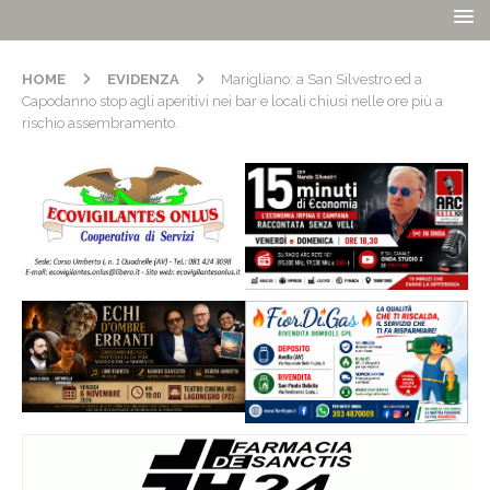
HOME
EVIDENZA
Marigliano: a San Silvestro ed a
Capodanno stop agli aperitivi nei bar e locali chiusi nelle ore più a
rischio assembramento.