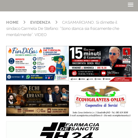
HOME
EVIDENZA
CASAMARCIANO. Si dimette il
sindaco Carmela De Stefano: “Sono stanca sia fisicamente che
mentalmente”. VIDEO