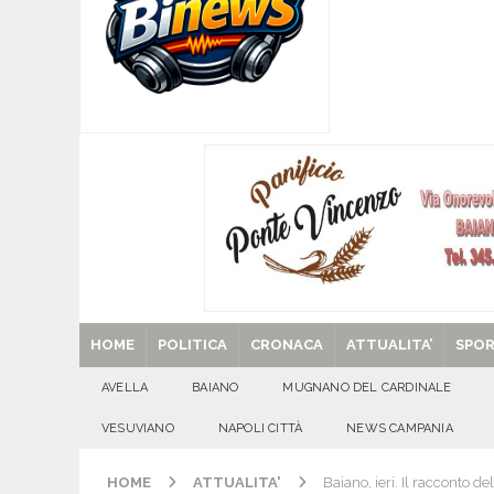
[ 06/08/2026 ]
Il comune di Meta di Sorrento st
CITTA'
[ 06/08/2026 ]
Mugnano del Cardinale, Iolanda 
[ 06/08/2026 ]
Lutto ad Avella: è scomparso i
[ 29/08/2025 ]
SANT’Oggi. Venerdì 29 agosto la 
HOME
POLITICA
CRONACA
ATTUALITA’
SPO
AVELLA
BAIANO
MUGNANO DEL CARDINALE
VESUVIANO
NAPOLI CITTÀ
NEWS CAMPANIA
HOME
ATTUALITA'
Baiano, ieri. Il racconto d