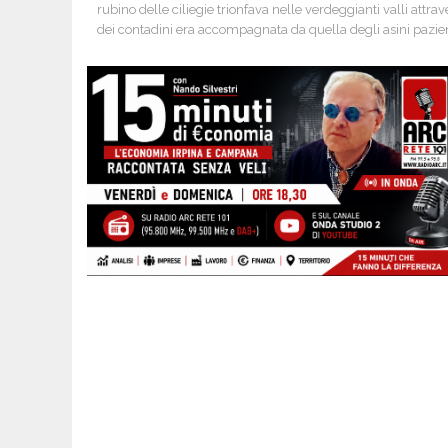
rubino delle ciliegie trionfava nelle verdeggianti valli attrav
dei contadini era accompagnata da quella degli asini pazienti