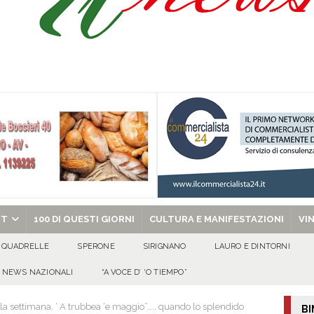
ipula protolocco d’intesa con la guardia Agroforestale Italiana
SALERNO
Prisco è la nuova agente della Polizia Municipale
ATTUALITA'
l dott. Domenico Amato, aveva 85 anni
AVELLA
chiesa celebra il Martirio di san Giovanni Battista e santa Sabina
EVIDENZA
RT
100 DI QUESTI GIORNI
CULTURA E MANIFESTAZIONI
VI
QUADRELLE
SPERONE
SIRIGNANO
LAURO E DINTORNI
NEWS NAZIONALI
“A VOCE D’ ‘O TIEMPO”
ella settimana. ‘ A trubbea ‘e maggio”….. quando lo splendido
BI