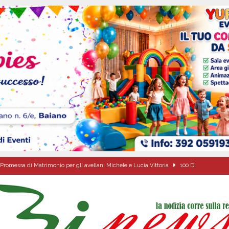
Promessa di Matrimonio per gli avellani Michele e Lucia Vittoria
100 DI
Carla Miceli: gli auguri speciali della famiglia Colucci
100 DI QUESTI GIORNI
de che vive da oltre due secoli
ATTUALITA'