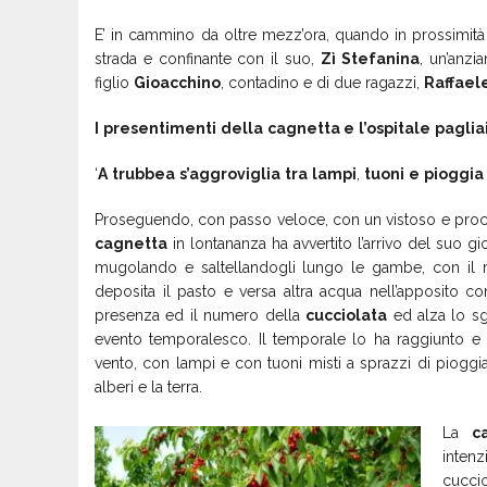
E’ in cammino da oltre mezz’ora, quando in prossimità d
strada e confinante con il suo,
Zì Stefanina
, un’anzi
figlio
Gioacchino
, contadino e di due ragazzi,
Raffael
I
presentimenti
della
cagnetta e
l’ospitale
paglia
‘
A
trubbea
s’aggroviglia
tra
lampi
,
tuoni
e
pioggia
Proseguendo, con passo veloce, con un vistoso e procur
cagnetta
in lontananza ha avvertito l’arrivo del suo 
mugolando e saltellandogli lungo le gambe, con il ri
deposita il pasto e versa altra acqua nell’apposito co
presenza ed il numero della
cucciolata
ed alza lo sgu
evento temporalesco. Il temporale lo ha raggiunto e 
vento, con lampi e con tuoni misti a sprazzi di pioggi
alberi e la terra.
La
c
inten
cucci