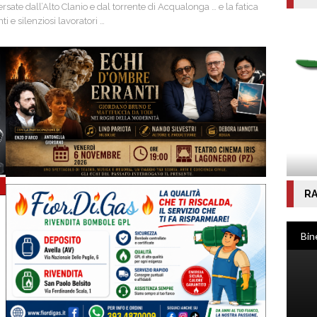
ersate dall’Alto Clanio e dal torrente di Acqualonga … e la fatica
 e silenziosi lavoratori …
RA