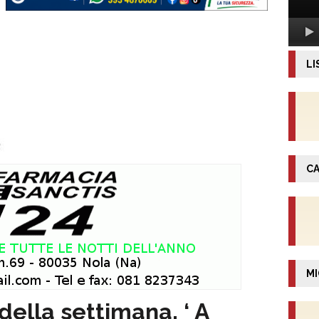
LI
CA
MI
 della settimana. ‘ A