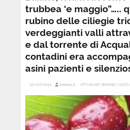
trubbea ‘e maggio”….. 
rubino delle ciliegie tr
verdeggianti valli attra
e dal torrente di Acqua
contadini era accompag
asini pazienti e silenzio
30/07/2021
binews.it
ATTUALITA'
,
BAIANO
,
CULTU