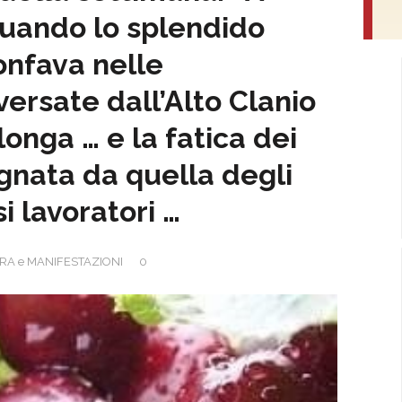
quando lo splendido
ionfava nelle
versate dall’Alto Clanio
longa … e la fatica dei
nata da quella degli
si lavoratori …
RA e MANIFESTAZIONI
0