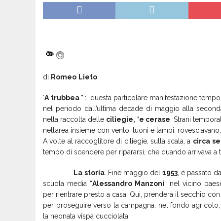
di
Romeo
Lieto
‘
A
trubbea *
: questa particolare manifestazione tempo
nel periodo dall’ultima decade di maggio alla secon
nella raccolta delle
ciliegie, ‘e cerase
. Strani tempor
nell’area insieme con vento, tuoni e lampi, rovesciavano
A volte al raccoglitore di ciliegie, sulla scala, a
circa
se
tempo di scendere per ripararsi, che quando arrivava a t
La
storia
. Fine maggio del
1953
, è passato 
scuola media “
Alessandro
Manzoni
” nel vicino pae
per rientrare presto a casa. Qui, prenderà il secchio con
per proseguire verso la campagna, nel fondo agricolo, 
la neonata vispa cucciolata.