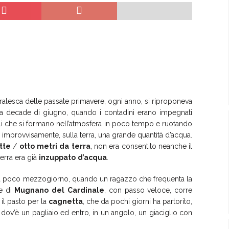
ralesca delle passate primavere, ogni anno, si riproponeva
da decade di giugno, quando i contadini erano impegnati
ali che si formano nell’atmosfera in poco tempo e ruotando
, improvvisamente, sulla terra, una grande quantità d’acqua.
tte
/
otto
metri
da
terra
, non era consentito neanche il
erra era già
inzuppato
d’acqua
.
da poco mezzogiorno, quando un ragazzo che frequenta la
se di
Mugnano
del
Cardinale
, con passo veloce, corre
 il pasto per la
cagnetta
, che da pochi giorni ha partorito,
dov’è un pagliaio ed entro, in un angolo, un giaciglio con