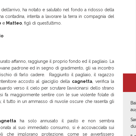
ell’arrivo, ha notato e salutato nel fondo a ridosso della
ana contadina, intenta a lavorare la terra in compagnia del
e
e
Matteo
, figli di quest’ultimo.
io
ato affanno, raggiunge il proprio fondo ed il pagliaio. La
giovane padrone ed in segno di gradimento, gli va incontro
schio di farlo cadere. Raggiunto il pagliaio, il ragazzo
ntenitore accosto al giaciglio della
cagnetta
, verifica la
ardo verso il cielo per scrutare l’avvicinarsi dello strano
si fa maggiormente sentire con le sue violente folate di
a; il tutto in un ammasso di nuvole oscure che rasenta gli
Bai
au
Sa
agnetta
ha solo annusato il pasto e non sembra
du
zionata al suo immediato consumo, si é accovacciata sui
oli che implorano protezione, come se avvertissero