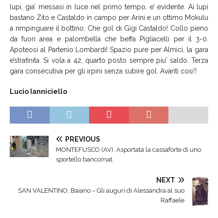
lupi, gia’ messasi in luce nel primo tempo, e’ evidente. Ai lupi
bastano Zito e Castaldo in campo per Arini e un ottimo Mokulu
a rimpinguare il bottino. Che gol di Gigi Castaldo! Collo pieno
da fuori area e palombella che beffa Pigliacelli per il 3-0.
Apoteosi al Partenio Lombardi! Spazio pure per Almici, la gara
e’strafinita. Si vola a 42, quarto posto sempre piu’ saldo. Terza
gara consecutiva per gli irpini senza subire gol. Avanti cosi’!
Lucio Ianniciello
PREVIOUS
MONTEFUSCO (AV). Asportata la cassaforte di uno
sportello bancomat.
NEXT
SAN VALENTINO. Baiano – Gli auguri di Alessandra al suo
Raffaele