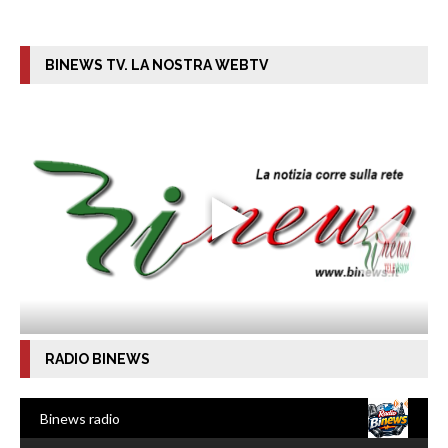
BINEWS TV. LA NOSTRA WEBTV
RADIO BINEWS