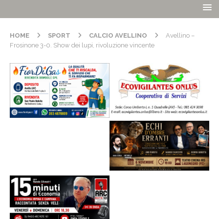
HOME
SPORT
CALCIO AVELLINO
Avellino –
Frosinone 3-0. Show dei lupi, rivoluzione vincente