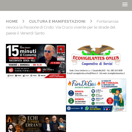
HOME
CULTURA E MANIFESTAZIONI
Fontanarosa
rievoca la Passione di Cristo: Via Crucis vivente per le strade del
paese il Venerdì Santo