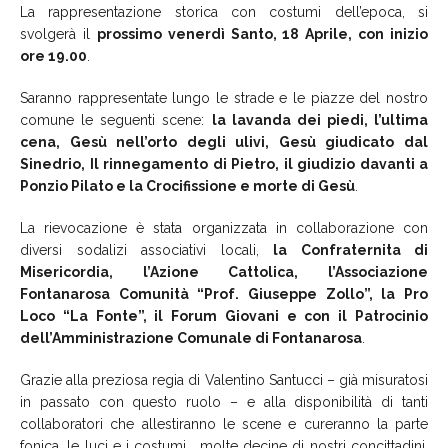
La rappresentazione storica con costumi dell’epoca, si
svolgerà il
prossimo venerdì Santo, 18 Aprile, con inizio
ore 19.00
.
Saranno rappresentate lungo le strade e le piazze del nostro
comune le seguenti scene:
la lavanda dei piedi, l’ultima
cena, Gesù nell’orto degli ulivi, Gesù giudicato dal
Sinedrio, Il rinnegamento di Pietro, il giudizio davanti a
Ponzio Pilato e la Crocifissione e morte di Gesù
.
La rievocazione è stata organizzata in collaborazione con
diversi sodalizi associativi locali,
la Confraternita di
Misericordia, l’Azione Cattolica, l’Associazione
Fontanarosa Comunità “Prof. Giuseppe Zollo”, la Pro
Loco “La Fonte”, il Forum Giovani e con il Patrocinio
dell’Amministrazione Comunale di Fontanarosa
.
Grazie alla preziosa regia di Valentino Santucci – già misuratosi
in passato con questo ruolo – e alla disponibilità di tanti
collaboratori che allestiranno le scene e cureranno la parte
fonica, le luci e i costumi, molte decine di nostri concittadini,