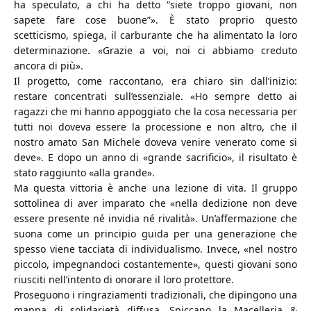
ha speculato, a chi ha detto “siete troppo giovani, non
sapete fare cose buone”». È stato proprio questo
scetticismo, spiega, il carburante che ha alimentato la loro
determinazione. «Grazie a voi, noi ci abbiamo creduto
ancora di più».
Il progetto, come raccontano, era chiaro sin dall’inizio:
restare concentrati sull’essenziale. «Ho sempre detto ai
ragazzi che mi hanno appoggiato che la cosa necessaria per
tutti noi doveva essere la processione e non altro, che il
nostro amato San Michele doveva venire venerato come si
deve». E dopo un anno di «grande sacrificio», il risultato è
stato raggiunto «alla grande».
Ma questa vittoria è anche una lezione di vita. Il gruppo
sottolinea di aver imparato che «nella dedizione non deve
essere presente né invidia né rivalità». Un’affermazione che
suona come un principio guida per una generazione che
spesso viene tacciata di individualismo. Invece, «nel nostro
piccolo, impegnandoci costantemente», questi giovani sono
riusciti nell’intento di onorare il loro protettore.
Proseguono i ringraziamenti tradizionali, che dipingono una
mappa di solidarietà diffusa. Spiccano la Macelleria &