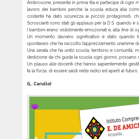
Ambrosone, presente in prima fila e partecipe di ogni mom
lavoro dei bambini perché la scuola educa alla comu
costante ha dato sicurezza ai piccoli protagonisti, c
Scroscianti sono stati gli applausi per la D.S. quando è sal
I bambini erano visibilmente emozionati e, alla fine di o
Un momento davvero significativo è stato quando tu
spontaneo che ha raccolto l’apprezzamento unanime del p
Una serata che ha unito scuola, territorio e comunità, m
dedizione da chi guida la scuola ogni giorno, possano c
Un plauso alle docenti che hanno sapientemente gestito
fa la forza, di essere saldi nelle radici ed aperti al futuro.
(L. Carullo)