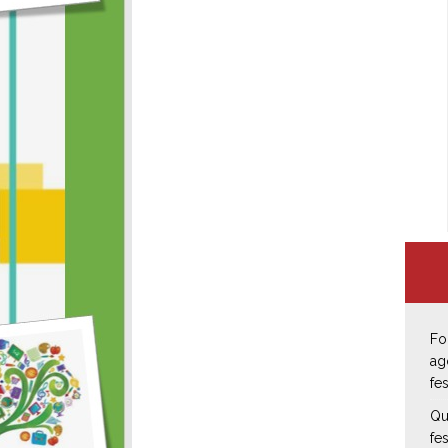
Fo
ag
fe
Qu
fe