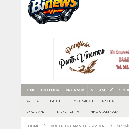
[ 08/08/2026 ]
Quadrelle in Festa: Tutto pronto
EVIDENZA
[ 08/08/2026 ]
Mugnano del Cardinale, “Puparuol
ATTUALITA'
[ 08/08/2026 ]
U.S. Avellino. Sponsor e kit ga
[ 08/08/2026 ]
Avella: lutto per la scomparsa 
[ 29/08/2025 ]
SANT’Oggi. Venerdì 29 agosto la 
HOME
POLITICA
CRONACA
ATTUALITA’
SPO
AVELLA
BAIANO
MUGNANO DEL CARDINALE
VESUVIANO
NAPOLI CITTÀ
NEWS CAMPANIA
HOME
CULTURA E MANIFESTAZIONI
Atripal