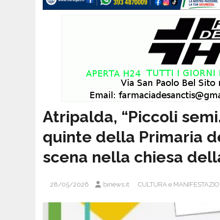
Atripalda, “Piccoli semi
quinte della Primaria d
scena nella chiesa del
28/05/2026
binews.it
CULTURA e MANIFESTAZIO