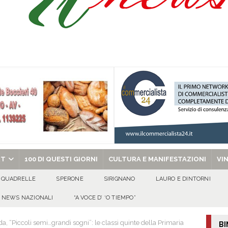
 per i solenni festeggiamenti in onore di San Giovanni Battista 2026!
o” dal 1948: da Saverio ai figli Francesco e Giuseppe, la storia continua
ra della stagione 2026/27
ATTUALITA'
di Antonio Napolitano
AVELLA
chiesa celebra il Martirio di san Giovanni Battista e santa Sabina
EVIDENZA
RT
100 DI QUESTI GIORNI
CULTURA E MANIFESTAZIONI
VI
QUADRELLE
SPERONE
SIRIGNANO
LAURO E DINTORNI
NEWS NAZIONALI
“A VOCE D’ ‘O TIEMPO”
da, “Piccoli semi…grandi sogni”: le classi quinte della Primaria
BI