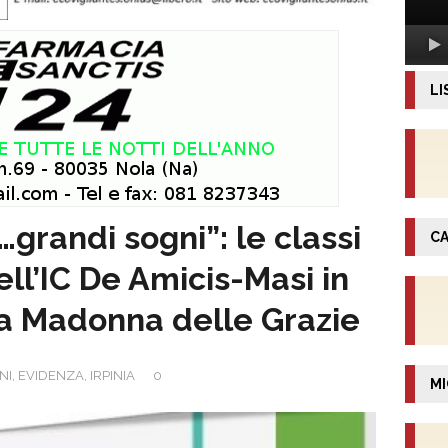
LI
…grandi sogni”: le classi
CA
ell’IC De Amicis-Masi in
la Madonna delle Grazie
NI
,
EVIDENZA
,
IRPINIA
0
MI