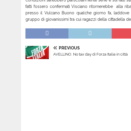
condizioni sarebbero particolarmente serie e sui fatti st
fatti fossero confermati Visciano ritornerebbe alla r
presso il Vulcano Buono qualche giorno fa, laddove
gruppo di giovanissimi tra cui ragazzi della cittadella del
PREVIOUS
AVELLINO. No tax day di Forza Italia in città