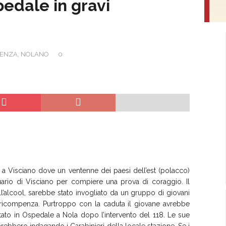
pedale in gravi
DENZA
,
NOLANO
0
e a Visciano dove un ventenne dei paesi dell’est (polacco)
tuario di Visciano per compiere una prova di coraggio. Il
ll’alcool, sarebbe stato invogliato da un gruppo di giovani
 ricompenza. Purtroppo con la caduta il giovane avrebbe
portato in Ospedale a Nola dopo l’intervento del 118. Le sue