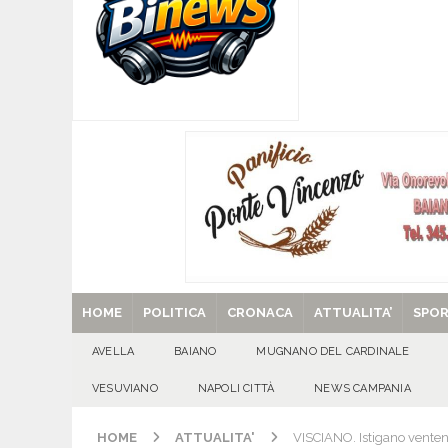
[ 06/08/2026 ]
Mugnano del Cardinale, Iolanda 
[ 06/08/2026 ]
Lutto ad Avella: è scomparso i
[ 06/08/2026 ]
Brusciano dà il benvenuto all’Ago
Gigli
CULTURA E MANIFESTAZIONI
[ 06/08/2026 ]
VALLESACCARDA, torna CumVivere
E MANIFESTAZIONI
[ 29/08/2025 ]
SANT’Oggi. Venerdì 29 agosto la 
HOME
POLITICA
CRONACA
ATTUALITA’
SPO
AVELLA
BAIANO
MUGNANO DEL CARDINALE
VESUVIANO
NAPOLI CITTÀ
NEWS CAMPANIA
HOME
ATTUALITA'
VISCIANO. Istigano ventenn