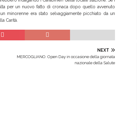
arebbero indagando i Carabinieri della locale stazione. Se i
ibalta per un nuovo fatto di cronaca dopo quello avvenuto
 un minorenne era stato selvaggiamente picchiato da un
la Carità.
NEXT
MERCOGLIANO. Open Day in occasione della giornata
nazionale della Salute