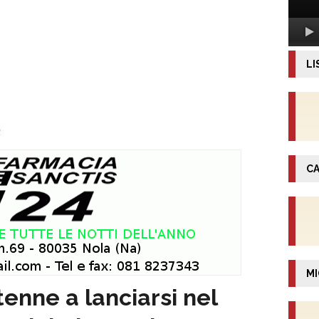
LI
CA
MI
enne a lanciarsi nel