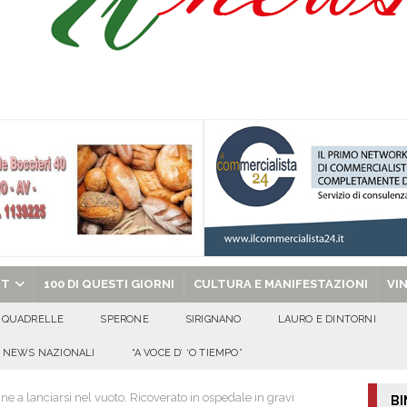
Prisco è la nuova agente della Polizia Municipale
ATTUALITA'
l dott. Domenico Amato, aveva 85 anni
AVELLA
sto Antoniano Bruscianese: al via il conto alla rovescia per la 151ª Festa dei
: la tavola come simbolo di condivisione, armonia e bellezza.
CULTURA
chiesa celebra il Martirio di san Giovanni Battista e santa Sabina
EVIDENZA
RT
100 DI QUESTI GIORNI
CULTURA E MANIFESTAZIONI
VI
QUADRELLE
SPERONE
SIRIGNANO
LAURO E DINTORNI
NEWS NAZIONALI
“A VOCE D’ ‘O TIEMPO”
e a lanciarsi nel vuoto. Ricoverato in ospedale in gravi
BI