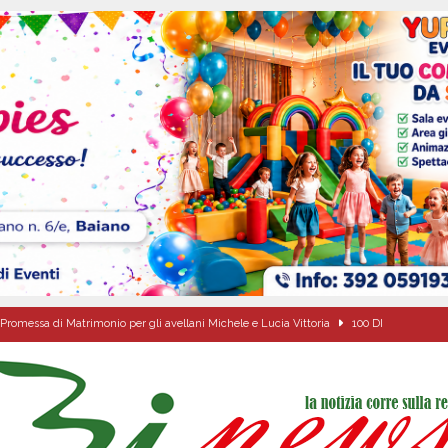
Promessa di Matrimonio per gli avellani Michele e Lucia Vittoria
100 DI
ipula protolocco d’intesa con la guardia Agroforestale Italiana
SALERNO