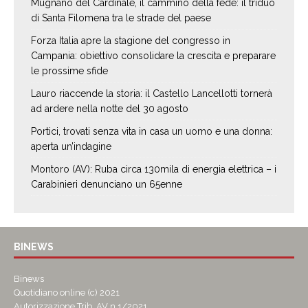
Mugnano del Cardinale, il cammino della fede: il triduo
di Santa Filomena tra le strade del paese
Forza Italia apre la stagione del congresso in
Campania: obiettivo consolidare la crescita e preparare
le prossime sfide
Lauro riaccende la storia: il Castello Lancellotti tornerà
ad ardere nella notte del 30 agosto
Portici, trovati senza vita in casa un uomo e una donna:
aperta un’indagine
Montoro (AV): Ruba circa 130mila di energia elettrica – i
Carabinieri denunciano un 65enne
BINEWS
Binews
Quotidiano online (c) 2021
Autorizzazione Trib. AV n.1/2021