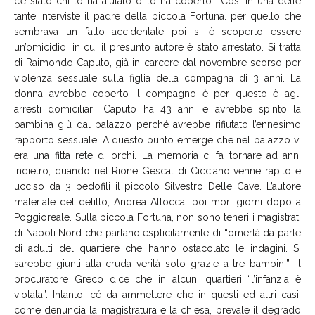
c’e stato chi lo ha aiutato o lo ha coperto”. Così in una delle
tante interviste il padre della piccola Fortuna. per quello che
sembrava un fatto accidentale poi si è scoperto essere
un’omicidio, in cui il presunto autore è stato arrestato. Si tratta
di Raimondo Caputo, già in carcere dal novembre scorso per
violenza sessuale sulla figlia della compagna di 3 anni. La
donna avrebbe coperto il compagno è per questo è agli
arresti domiciliari. Caputo ha 43 anni e avrebbe spinto la
bambina giù dal palazzo perché avrebbe rifiutato l’ennesimo
rapporto sessuale. A questo punto emerge che nel palazzo vi
era una fitta rete di orchi. La memoria ci fa tornare ad anni
indietro, quando nel Rione Gescal di Cicciano venne rapito e
ucciso da 3 pedofili il piccolo Silvestro Delle Cave. L’autore
materiale del delitto, Andrea Allocca, poi morì giorni dopo a
Poggioreale. Sulla piccola Fortuna, non sono teneri i magistrati
di Napoli Nord che parlano esplicitamente di “omertà da parte
di adulti del quartiere che hanno ostacolato le indagini. Si
sarebbe giunti alla cruda verità solo grazie a tre bambini”, Il
procuratore Greco dice che in alcuni quartieri “l’infanzia è
violata”. Intanto, cé da ammettere che in questi ed altri casi,
come denuncia la magistratura e la chiesa, prevale il degrado