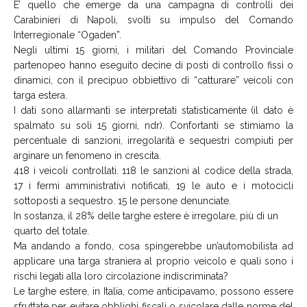
E’ quello che emerge da una campagna di controlli dei
Carabinieri di Napoli, svolti su impulso del Comando
Interregionale “Ogaden”.
Negli ultimi 15 giorni, i militari del Comando Provinciale
partenopeo hanno eseguito decine di posti di controllo fissi o
dinamici, con il precipuo obbiettivo di “catturare” veicoli con
targa estera.
I dati sono allarmanti se interpretati statisticamente (il dato è
spalmato su soli 15 giorni, ndr). Confortanti se stimiamo la
percentuale di sanzioni, irregolarità e sequestri compiuti per
arginare un fenomeno in crescita.
418 i veicoli controllati. 118 le sanzioni al codice della strada,
17 i fermi amministrativi notificati, 19 le auto e i motocicli
sottoposti a sequestro. 15 le persone denunciate.
In sostanza, il 28% delle targhe estere è irregolare, più di un
quarto del totale.
Ma andando a fondo, cosa spingerebbe un’automobilista ad
applicare una targa straniera al proprio veicolo e quali sono i
rischi legati alla loro circolazione indiscriminata?
Le targhe estere, in Italia, come anticipavamo, possono essere
sfruttate per evitare obblighi fiscali o svicolare dalle norme del