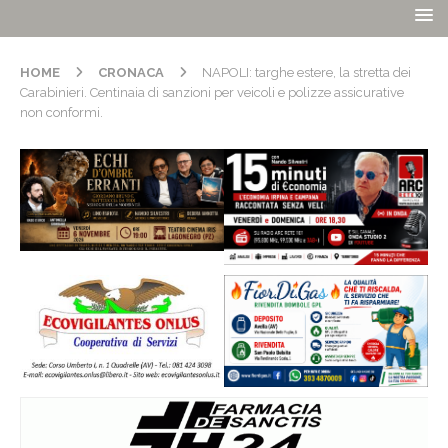
HOME
CRONACA
NAPOLI: targhe estere, la stretta dei
Carabinieri. Centinaia di sanzioni per veicoli e polizze assicurative
non conformi.