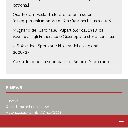
patronali
Quadrelle in Festa: Tutto pronto per i solenni
festeggiamenti in onore di San Giovanni Battista 2026!
Mugnano del Cardinale, “Puparuolo” dal 1948: da
Saverio ai figli Francesco e Giuseppe, la storia continua
U.S. Avellino. Sponsor e kit gara della stagione
2026/27
Avella: lutto per la scomparsa di Antonio Napolitano
BINEWS
Binews
Quotidiano online (c) 2021
Autorizzazione Trib. AV n.1/2021