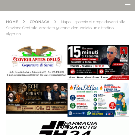
HOME
CRONACA
Napoli, spaccio di droga davanti alla
Stazione Centrale: arrestato 50enne, denunciato un cittadino
algerino