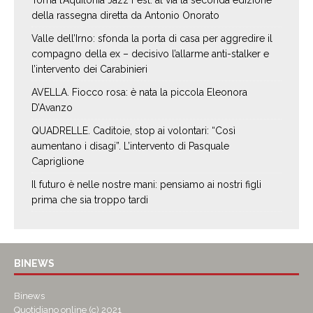
Torna l’Aquilonia Jazz Fest: al via la seconda edizione
della rassegna diretta da Antonio Onorato
Valle dell’Irno: sfonda la porta di casa per aggredire il
compagno della ex – decisivo l’allarme anti-stalker e
l’intervento dei Carabinieri
AVELLA. Fiocco rosa: è nata la piccola Eleonora
D’Avanzo
QUADRELLE. Caditoie, stop ai volontari: “Così
aumentano i disagi”. L’intervento di Pasquale
Capriglione
Il futuro è nelle nostre mani: pensiamo ai nostri figli
prima che sia troppo tardi
BINEWS
Binews
Quotidiano online (c) 2021