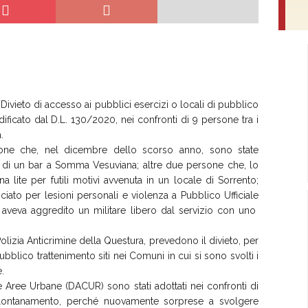
ivieto di accesso ai pubblici esercizi o locali di pubblico
ificato dal D.L. 130/2020, nei confronti di 9 persone tra i
.
rsone che, nel dicembre dello scorso anno, sono state
i di un bar a Somma Vesuviana; altre due persone che, lo
 lite per futili motivi avvenuta in un locale di Sorrento;
iato per lesioni personali e violenza a Pubblico Ufficiale
, aveva aggredito un militare libero dal servizio con uno
 Polizia Anticrimine della Questura, prevedono il divieto, per
ubblico trattenimento siti nei Comuni in cui si sono svolti i
.
le Aree Urbane (DACUR) sono stati adottati nei confronti di
 allontanamento, perché nuovamente sorprese a svolgere