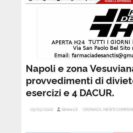
Napoli e zona Vesuvian
provvedimenti di diviet
esercizi e 4 DACUR.
05/03/2022
binews.it
CRONACA
,
NEWS CAMPAN