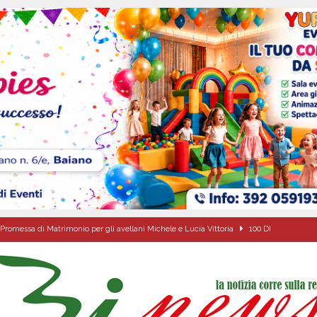
Promessa di Matrimonio per gli avellani Michele e Lucia Vittoria
100 DI
ale si chiude con una serata di emozioni e il primo campeggio nel Convento di