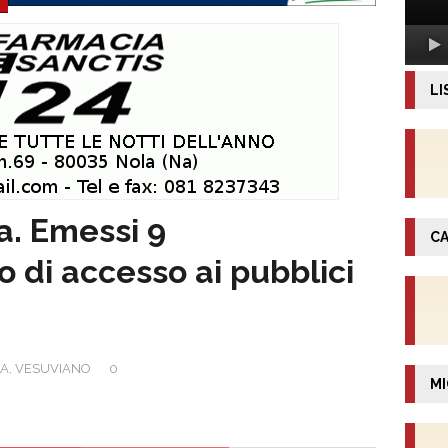
LI
a. Emessi 9
CA
o di accesso ai pubblici
IA
,
VESUVIANO
0
MI