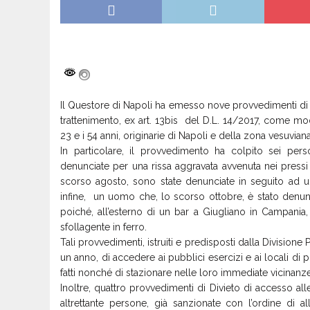
Il Questore di Napoli ha emesso nove provvedimenti di D
trattenimento, ex art. 13bis del D.L. 14/2017, come mod
23 e i 54 anni, originarie di Napoli e della zona vesuviana
In particolare, il provvedimento ha colpito sei pe
denunciate per una rissa aggravata avvenuta nei press
scorso agosto, sono state denunciate in seguito ad una
infine, un uomo che, lo scorso ottobre, è stato denunc
poiché, all’esterno di un bar a Giugliano in Campania
sfollagente in ferro.
Tali provvedimenti, istruiti e predisposti dalla Divisione
un anno, di accedere ai pubblici esercizi e ai locali di p
fatti nonché di stazionare nelle loro immediate vicinanze
Inoltre, quattro provvedimenti di Divieto di accesso al
altrettante persone, già sanzionate con l’ordine di