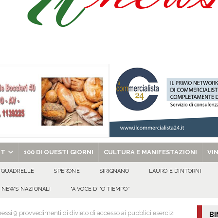
 riporta i granata in Promozione
ATTUALITA'
ammad presta giuramento nella Polizia di Stato
EVIDENZA
no spegne 50 candeline tra sorrisi, affetto e tanta allegria
100 DI QUESTI
al metodo mafioso: due persone in carcere dopo l’inchiesta della DDA di Napoli
chiesa celebra il Martirio di san Giovanni Battista e santa Sabina
EVIDENZA
RT
100 DI QUESTI GIORNI
CULTURA E MANIFESTAZIONI
VI
QUADRELLE
SPERONE
SIRIGNANO
LAURO E DINTORNI
NEWS NAZIONALI
“A VOCE D’ ‘O TIEMPO”
ssi 9 provvedimenti di divieto di accesso ai pubblici esercizi
BI