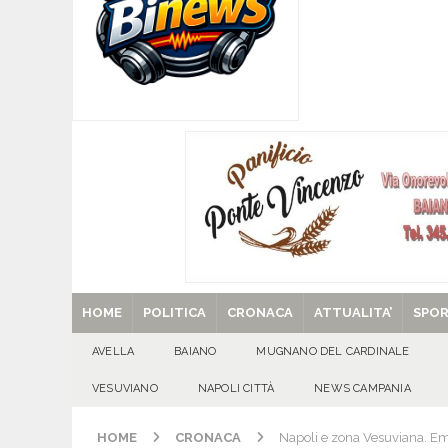
[ 05/08/2026 ]
Baiano, rieccoti! Il ripescaggio
[ 05/08/2026 ]
Domicella in festa: Zahida Muh
[ 05/08/2026 ]
Avella in festa: Francesca Pedali
GIORNI
[ 05/08/2026 ]
Usura ed estorsioni aggravate d
CRONACA
[ 29/08/2025 ]
SANT’Oggi. Venerdì 29 agosto la 
HOME
POLITICA
CRONACA
ATTUALITA’
SPO
AVELLA
BAIANO
MUGNANO DEL CARDINALE
VESUVIANO
NAPOLI CITTÀ
NEWS CAMPANIA
HOME
CRONACA
Napoli e zona Vesuviana. Eme