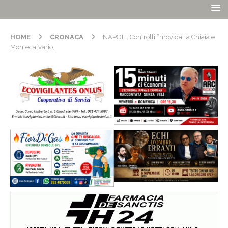
HOME
CRONACA
NAPOLI. Controlli “movida” a Chiaia e
Montecalvario.