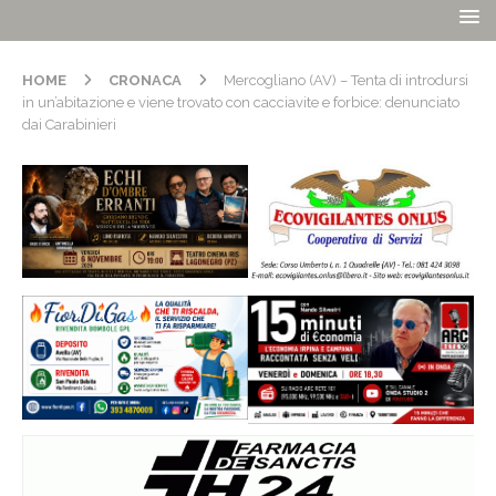
HOME
CRONACA
Mercogliano (AV) – Tenta di introdursi
in un’abitazione e viene trovato con cacciavite e forbice: denunciato
dai Carabinieri