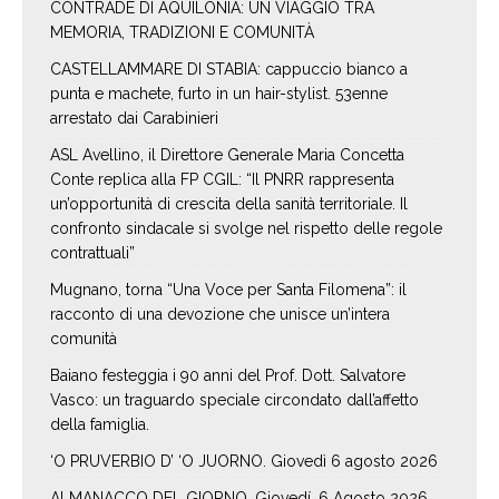
CONTRADE DI AQUILONIA: UN VIAGGIO TRA
MEMORIA, TRADIZIONI E COMUNITÀ
CASTELLAMMARE DI STABIA: cappuccio bianco a
punta e machete, furto in un hair-stylist. 53enne
arrestato dai Carabinieri
ASL Avellino, il Direttore Generale Maria Concetta
Conte replica alla FP CGIL: “Il PNRR rappresenta
un’opportunità di crescita della sanità territoriale. Il
confronto sindacale si svolge nel rispetto delle regole
contrattuali”
Mugnano, torna “Una Voce per Santa Filomena”: il
racconto di una devozione che unisce un’intera
comunità
Baiano festeggia i 90 anni del Prof. Dott. Salvatore
Vasco: un traguardo speciale circondato dall’affetto
della famiglia.
‘O PRUVERBIO D’ ‘O JUORNO. Giovedì 6 agosto 2026
ALMANACCO DEL GIORNO. Giovedí, 6 Agosto 2026