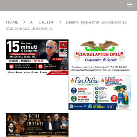
HOME
ATTUALITA'
Baiano, sequestrati 150 petardi ad
alta potenzialità esplosiva