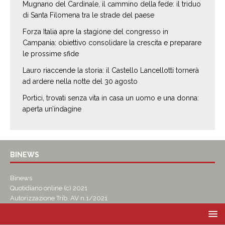
Mugnano del Cardinale, il cammino della fede: il triduo
di Santa Filomena tra le strade del paese
Forza Italia apre la stagione del congresso in
Campania: obiettivo consolidare la crescita e preparare
le prossime sfide
Lauro riaccende la storia: il Castello Lancellotti tornerà
ad ardere nella notte del 30 agosto
Portici, trovati senza vita in casa un uomo e una donna:
aperta un’indagine
BINEWS
Binews
Quotidiano online (c) 2021
Autorizzazione Trib. AV n.1/2021