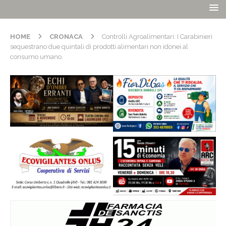
HOME
CRONACA
Controlli Agroalimentari: I Carabinieri
sequestrano due quintali di prodotti alimentari non idonei al
consumo umano.