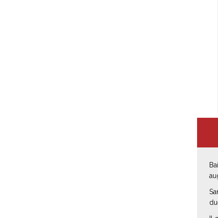
Bai
au
Sa
du