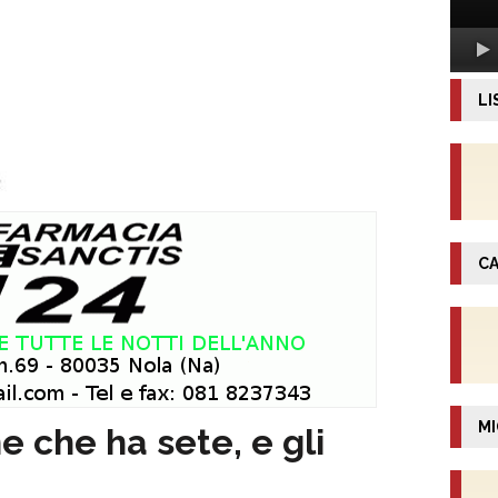
LI
CA
MI
e che ha sete, e gli