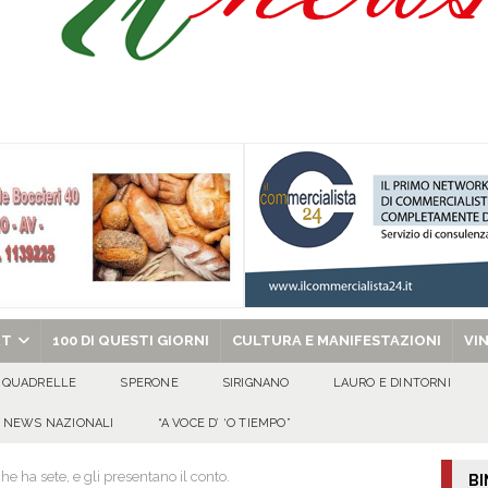
ipula protolocco d’intesa con la guardia Agroforestale Italiana
SALERNO
Prisco è la nuova agente della Polizia Municipale
ATTUALITA'
l dott. Domenico Amato, aveva 85 anni
AVELLA
chiesa celebra il Martirio di san Giovanni Battista e santa Sabina
EVIDENZA
RT
100 DI QUESTI GIORNI
CULTURA E MANIFESTAZIONI
VI
QUADRELLE
SPERONE
SIRIGNANO
LAURO E DINTORNI
NEWS NAZIONALI
“A VOCE D’ ‘O TIEMPO”
e ha sete, e gli presentano il conto.
BI