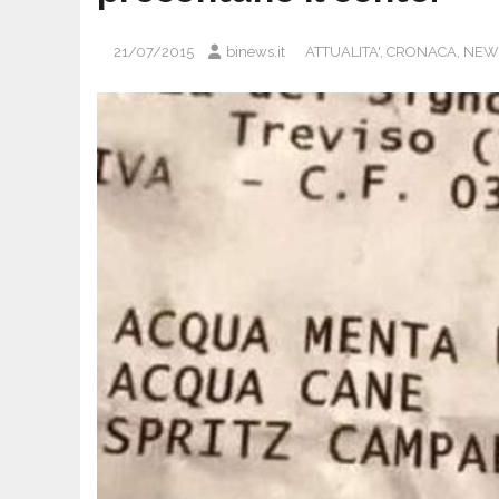
21/07/2015
binews.it
ATTUALITA'
,
CRONACA
,
NEW