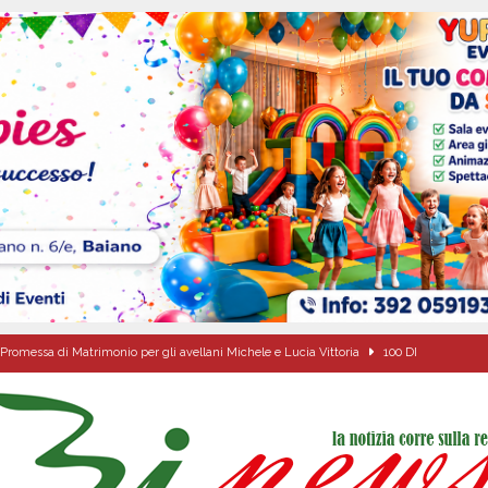
Promessa di Matrimonio per gli avellani Michele e Lucia Vittoria
100 DI
Carla Miceli: gli auguri speciali della famiglia Colucci
100 DI QUESTI GIORNI
de che vive da oltre due secoli
ATTUALITA'