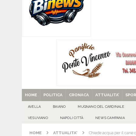
[ 06/08/2026 ]
Il comune di Meta di Sorrento st
CITTA'
[ 06/08/2026 ]
Mugnano del Cardinale, Iolanda 
[ 06/08/2026 ]
Lutto ad Avella: è scomparso i
[ 29/08/2025 ]
SANT’Oggi. Venerdì 29 agosto la 
HOME
POLITICA
CRONACA
ATTUALITA’
SPO
AVELLA
BAIANO
MUGNANO DEL CARDINALE
VESUVIANO
NAPOLI CITTÀ
NEWS CAMPANIA
HOME
ATTUALITA'
Chiede acqua per il cane ch