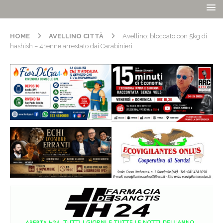
HOME
AVELLINO CITTÀ
Avellino: bloccato con 5kg di
hashish – 41enne arrestato dai Carabinieri