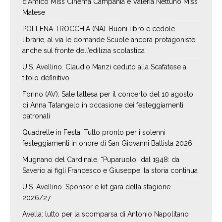
d’Amico Miss Cinema Campania e Valeria Nettuno Miss
Matese
POLLENA TROCCHIA (NA). Buoni libro e cedole
librarie, al via le domande Scuole ancora protagoniste,
anche sul fronte dell’edilizia scolastica
U.S. Avellino. Claudio Manzi ceduto alla Scafatese a
titolo definitivo
Forino (AV): Sale l’attesa per il concerto del 10 agosto
di Anna Tatangelo in occasione dei festeggiamenti
patronali
Quadrelle in Festa: Tutto pronto per i solenni
festeggiamenti in onore di San Giovanni Battista 2026!
Mugnano del Cardinale, “Puparuolo” dal 1948: da
Saverio ai figli Francesco e Giuseppe, la storia continua
U.S. Avellino. Sponsor e kit gara della stagione
2026/27
Avella: lutto per la scomparsa di Antonio Napolitano