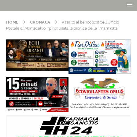
HOME
CRONACA
Assalto al bancopost dell’Ufficio
Postale di Montecalvo Irpino: usata la tecnica della “marmotta”