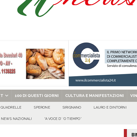
isia delle Apparenze e il Sociale Negato: il Caso del Centro Sociale mai
 al privato
EVIDENZA
Tavolo tecnico permanente della Regione Campania
EVIDENZA
gedia di Marcinelle. Pmi International: “La sicurezza sul lavoro deve diventare
ica può prescindere dalla tutela della vita umana”
CULTURA E
ome funzionano in Italia
CULTURA E MANIFESTAZIONI
chiesa celebra il Martirio di san Giovanni Battista e santa Sabina
EVIDENZA
RT
100 DI QUESTI GIORNI
CULTURA E MANIFESTAZIONI
VI
QUADRELLE
SPERONE
SIRIGNANO
LAURO E DINTORNI
NEWS NAZIONALI
“A VOCE D’ ‘O TIEMPO”
BI