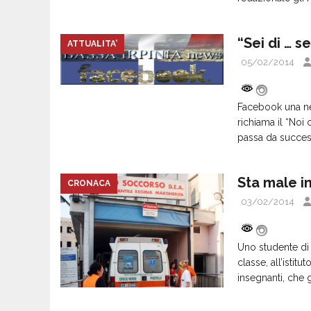
“Sei di … se
ATTUALITA'
05/02/2014
Facebook una ne 
richiama il “Noi
passa da succes
Sta male i
CRONACA
03/02/2014
Uno studente di 
classe, all’istit
insegnanti, che 