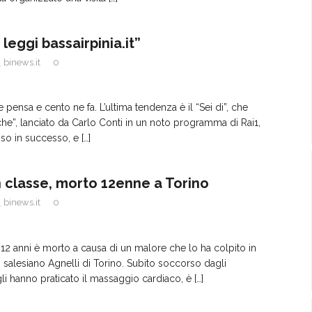
 leggi bassairpinia.it”
binews.it
0
pensa e cento ne fa. L’ultima tendenza è il “Sei di”, che
 che”, lanciato da Carlo Conti in un noto programma di Rai1,
so in successo, e
[…]
n classe, morto 12enne a Torino
binews.it
0
12 anni è morto a causa di un malore che lo ha colpito in
uto salesiano Agnelli di Torino. Subito soccorso dagli
gli hanno praticato il massaggio cardiaco, è
[…]