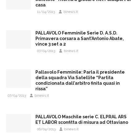
casa
11/04/2013
binews.it
PALLAVOLO Femminile Serie D. A.S.D.
Primavera corsara a Sant’Antonio Abate,
vince 3 set a 2
07/04/2013
binews.it
Pallavolo Femminile: Parla il presidente
della squadra Via Satellite “Partita
condizionata dall’arbitro finita quasi in
rissa”
07/04/2013
binews.it
PALLAVOLO Maschile serie C. ELPRAL ARS
ET LABOR sconfitta di misura ad Ottaviano
06/04/2013
binews.it