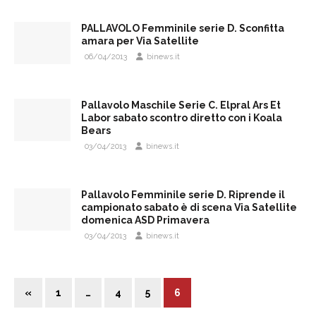
PALLAVOLO Femminile serie D. Sconfitta
amara per Via Satellite
06/04/2013
binews.it
Pallavolo Maschile Serie C. Elpral Ars Et
Labor sabato scontro diretto con i Koala
Bears
03/04/2013
binews.it
Pallavolo Femminile serie D. Riprende il
campionato sabato è di scena Via Satellite
domenica ASD Primavera
03/04/2013
binews.it
«
1
…
4
5
6