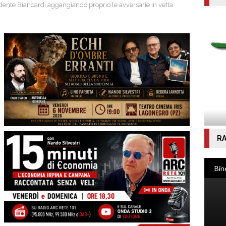
dente Biancardi aggangiando proprio le avversarie in vetta
RA