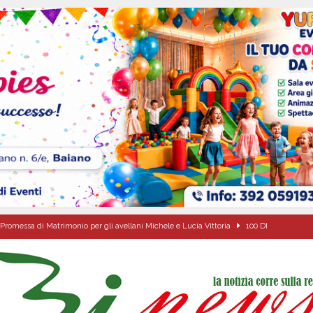
Promessa di Matrimonio per gli avellani Michele e Lucia Vittoria
100 DI
de che vive da oltre due secoli
ATTUALITA'
ipula protolocco d’intesa con la guardia Agroforestale Italiana
SALERNO