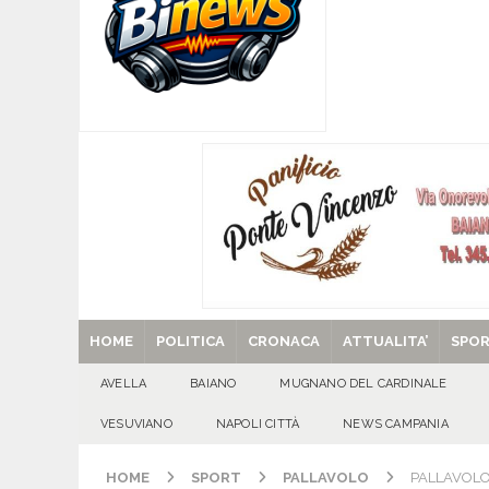
CITTA'
[ 06/08/2026 ]
Mugnano del Cardinale, Iolanda 
[ 06/08/2026 ]
Lutto ad Avella: è scomparso i
[ 06/08/2026 ]
Brusciano dà il benvenuto all’Ago
Gigli
CULTURA E MANIFESTAZIONI
[ 29/08/2025 ]
SANT’Oggi. Venerdì 29 agosto la 
HOME
POLITICA
CRONACA
ATTUALITA’
SPO
AVELLA
BAIANO
MUGNANO DEL CARDINALE
VESUVIANO
NAPOLI CITTÀ
NEWS CAMPANIA
HOME
SPORT
PALLAVOLO
PALLAVOLO F