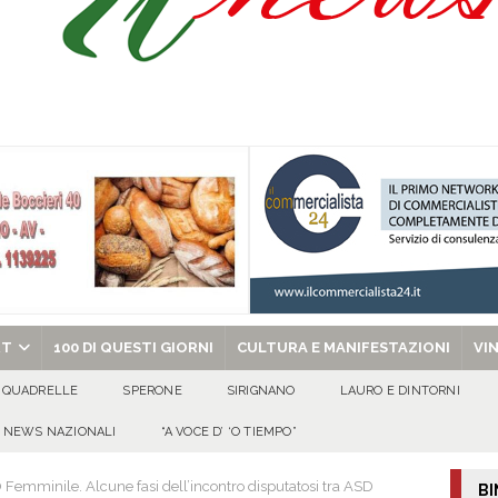
Prisco è la nuova agente della Polizia Municipale
ATTUALITA'
l dott. Domenico Amato, aveva 85 anni
AVELLA
sto Antoniano Bruscianese: al via il conto alla rovescia per la 151ª Festa dei
chiesa celebra il Martirio di san Giovanni Battista e santa Sabina
EVIDENZA
RT
100 DI QUESTI GIORNI
CULTURA E MANIFESTAZIONI
VI
QUADRELLE
SPERONE
SIRIGNANO
LAURO E DINTORNI
NEWS NAZIONALI
“A VOCE D’ ‘O TIEMPO”
emminile. Alcune fasi dell’incontro disputatosi tra ASD
BI