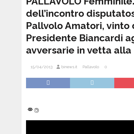
PALLAVOLO Femminile. 
dell’incontro disputato
Pallvolo Amatori, vinto
Presidente Biancardi a
avversarie in vetta alla 
15/04/2013
binews.it
Pallavolo
0