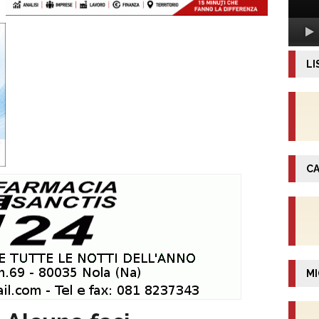
LI
CA
MI