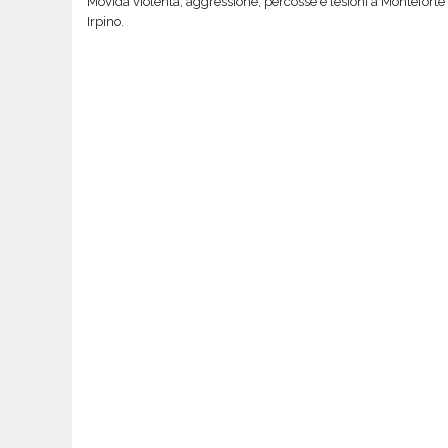
Movida violenta, aggressione, percosse e lesioni a Monteforte
Irpino.