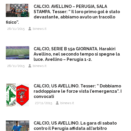
CALCIO. AVELLINO – PERUGIA, SALA
STAMPA. Tesser: ” Il loro primo gol è stato
devastante, abbiamo avuto un tracollo
fisico”.
28/11/2015
binews.it
CALCIO, SERIE B 15a GIORNATA. Harakiri
Avellino, nel secondo tempo si spegne la
luce. Avellino – Perugia 1-2.
28/11/2015
binews.it
CALCIO, US AVELLINO. Tesser: ” Dobbiamo
raddoppiare le forze vista l’emergenza”. I
convocati
27/11/2015
binews.it
CALCIO, US AVELLINO. La gara di sabato
contro il Perugia affidata all’arbitro