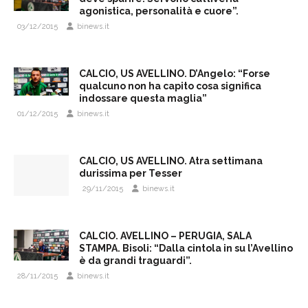
agonistica, personalità e cuore”.
03/12/2015
binews.it
CALCIO, US AVELLINO. D’Angelo: “Forse
qualcuno non ha capito cosa significa
indossare questa maglia”
01/12/2015
binews.it
CALCIO, US AVELLINO. Atra settimana
durissima per Tesser
29/11/2015
binews.it
CALCIO. AVELLINO – PERUGIA, SALA
STAMPA. Bisoli: “Dalla cintola in su l’Avellino
è da grandi traguardi”.
28/11/2015
binews.it