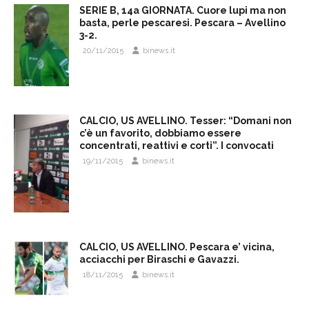
SERIE B, 14a GIORNATA. Cuore lupi ma non
basta, perle pescaresi. Pescara – Avellino
3-2.
20/11/2015
binews.it
CALCIO, US AVELLINO. Tesser: “Domani non
c’è un favorito, dobbiamo essere
concentrati, reattivi e corti”. I convocati
19/11/2015
binews.it
CALCIO, US AVELLINO. Pescara e’ vicina,
acciacchi per Biraschi e Gavazzi.
18/11/2015
binews.it