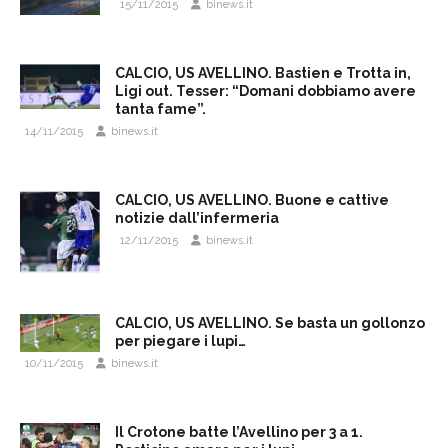
15/11/2015
binews.it
CALCIO, US AVELLINO. Bastien e Trotta in,
Ligi out. Tesser: “Domani dobbiamo avere
tanta fame”.
14/11/2015
binews.it
CALCIO, US AVELLINO. Buone e cattive
notizie dall’infermeria
12/11/2015
binews.it
CALCIO, US AVELLINO. Se basta un gollonzo
per piegare i lupi…
10/11/2015
binews.it
Il Crotone batte l’Avellino per 3 a 1.