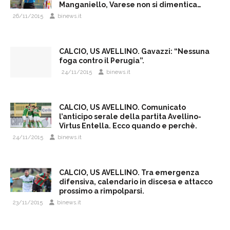
Manganiello, Varese non si dimentica…
26/11/2015
binews.it
CALCIO, US AVELLINO. Gavazzi: “Nessuna
foga contro il Perugia”.
24/11/2015
binews.it
CALCIO, US AVELLINO. Comunicato
l’anticipo serale della partita Avellino-
Virtus Entella. Ecco quando e perchè.
24/11/2015
binews.it
CALCIO, US AVELLINO. Tra emergenza
difensiva, calendario in discesa e attacco
prossimo a rimpolparsi.
23/11/2015
binews.it