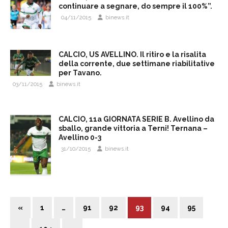
continuare a segnare, do sempre il 100%”.
04/11/2015
binews.it
CALCIO, US AVELLINO. Il ritiro e la risalita
della corrente, due settimane riabilitative
per Tavano.
03/11/2015
binews.it
CALCIO, 11a GIORNATA SERIE B. Avellino da
sballo, grande vittoria a Terni! Ternana –
Avellino 0-3
31/10/2015
binews.it
«
1
…
91
92
93
94
95