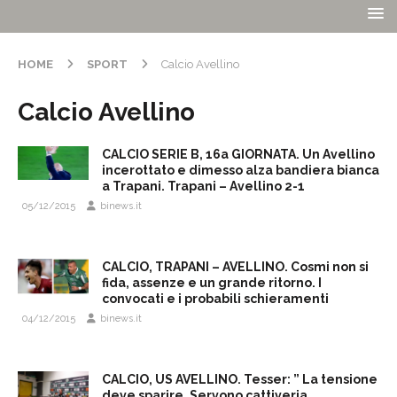
HOME
SPORT
Calcio Avellino
Calcio Avellino
CALCIO SERIE B, 16a GIORNATA. Un Avellino
incerottato e dimesso alza bandiera bianca
a Trapani. Trapani – Avellino 2-1
05/12/2015
binews.it
CALCIO, TRAPANI – AVELLINO. Cosmi non si
fida, assenze e un grande ritorno. I
convocati e i probabili schieramenti
04/12/2015
binews.it
CALCIO, US AVELLINO. Tesser: ” La tensione
deve sparire. Servono cattiveria