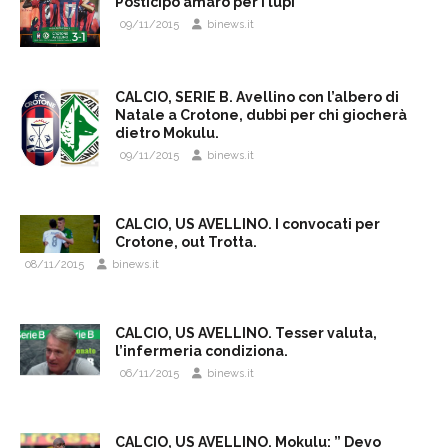
Posticipo amaro per i lupi
09/11/2015
binews.it
CALCIO, SERIE B. Avellino con l’albero di
Natale a Crotone, dubbi per chi giocherà
dietro Mokulu.
09/11/2015
binews.it
CALCIO, US AVELLINO. I convocati per
Crotone, out Trotta.
08/11/2015
binews.it
CALCIO, US AVELLINO. Tesser valuta,
l’infermeria condiziona.
06/11/2015
binews.it
CALCIO, US AVELLINO. Mokulu: ” Devo