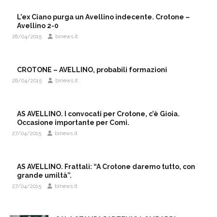
L’ex Ciano purga un Avellino indecente. Crotone –
Avellino 2-0
28/04/2015
binews.it
CROTONE – AVELLINO, probabili formazioni
28/04/2015
binews.it
AS AVELLINO. I convocati per Crotone, c’è Gioia.
Occasione importante per Comi.
27/04/2015
binews.it
AS AVELLINO. Frattali: “A Crotone daremo tutto, con
grande umiltà”.
27/04/2015
binews.it