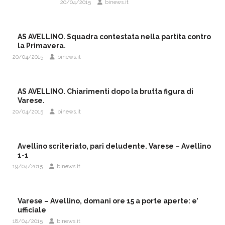
20/04/2015
binews.it
AS AVELLINO. Squadra contestata nella partita contro
la Primavera.
20/04/2015
binews.it
AS AVELLINO. Chiarimenti dopo la brutta figura di
Varese.
20/04/2015
binews.it
Avellino scriteriato, pari deludente. Varese – Avellino
1-1
19/04/2015
binews.it
Varese – Avellino, domani ore 15 a porte aperte: e’
ufficiale
18/04/2015
binews.it