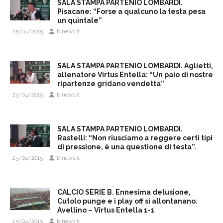
SALA STAMPA PARTENIO LOMBARDI.
Pisacane: “Forse a qualcuno la testa pesa
un quintale”
25/04/2015
binews.it
SALA STAMPA PARTENIO LOMBARDI. Aglietti,
allenatore Virtus Entella: “Un paio di nostre
ripartenze gridano vendetta”
25/04/2015
binews.it
SALA STAMPA PARTENIO LOMBARDI.
Rastelli: “Non riusciamo a reggere certi tipi
di pressione, è una questione di testa”.
25/04/2015
binews.it
CALCIO SERIE B. Ennesima delusione,
Cutolo punge e i play off si allontanano.
Avellino – Virtus Entella 1-1
25/04/2015
binews.it