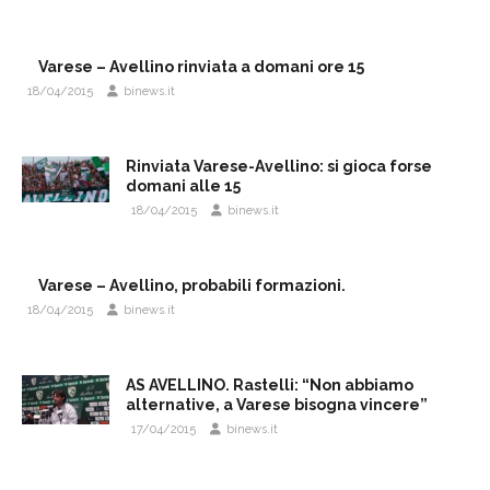
Varese – Avellino rinviata a domani ore 15
18/04/2015
binews.it
Rinviata Varese-Avellino: si gioca forse
domani alle 15
18/04/2015
binews.it
Varese – Avellino, probabili formazioni.
18/04/2015
binews.it
AS AVELLINO. Rastelli: “Non abbiamo
alternative, a Varese bisogna vincere”
17/04/2015
binews.it