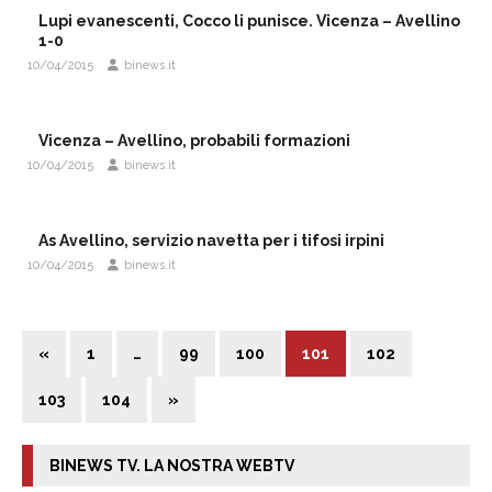
Lupi evanescenti, Cocco li punisce. Vicenza – Avellino
1-0
10/04/2015
binews.it
Vicenza – Avellino, probabili formazioni
10/04/2015
binews.it
As Avellino, servizio navetta per i tifosi irpini
10/04/2015
binews.it
«
1
…
99
100
101
102
103
104
»
BINEWS TV. LA NOSTRA WEBTV