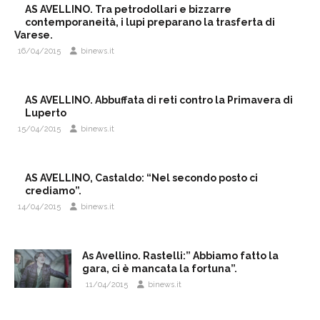
AS AVELLINO. Tra petrodollari e bizzarre
contemporaneità, i lupi preparano la trasferta di
Varese.
16/04/2015
binews.it
AS AVELLINO. Abbuffata di reti contro la Primavera di
Luperto
15/04/2015
binews.it
AS AVELLINO, Castaldo: “Nel secondo posto ci
crediamo”.
14/04/2015
binews.it
As Avellino. Rastelli:” Abbiamo fatto la
gara, ci è mancata la fortuna”.
11/04/2015
binews.it