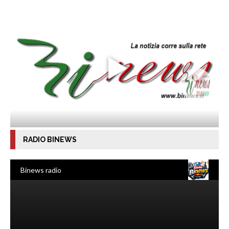
RADIO BINEWS