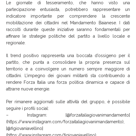
Le giornate di tesseramento, che hanno visto una
partecipazione entusiasta, potrebbero rappresentare un
indicatore importante per comprendere la crescente
mobilitazione dei cittadini nel Mandamento Baianese. I dati
raccolti durante queste iniziative saranno fondamentali per
affinare le strategie politiche del partito a livello locale e
regionale.
Il trend positivo rappresenta una boccata d’ossigeno per il
partito, che punta a consolidare la propria presenza sul
territorio e a coinvolgere un numero sempre maggiore di
cittadini. L’impegno dei giovani militanti sta contribuendo a
rendere Forza Italia una forza politica dinamica e capace di
attrarre nuove energie.
Per rimanere aggiornati sulle attività del gruppo, è possibile
seguire i profili social:
– Instagram: [@forzaitaliagiovanimandamento]
(https://www.instagram.com/forzaitaliagiovanimandamento),
[@figiovaniavellino]
(https://www.instagram.com/figiovaniavellino)