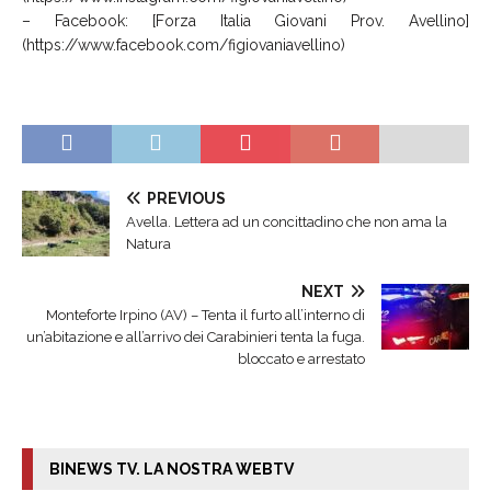
– Facebook: [Forza Italia Giovani Prov. Avellino]
(https://www.facebook.com/figiovaniavellino)
PREVIOUS
Avella. Lettera ad un concittadino che non ama la
Natura
NEXT
Monteforte Irpino (AV) – Tenta il furto all’interno di
un’abitazione e all’arrivo dei Carabinieri tenta la fuga.
bloccato e arrestato
BINEWS TV. LA NOSTRA WEBTV