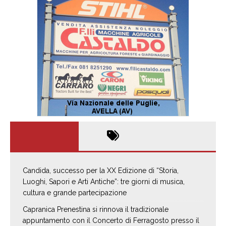
Candida, successo per la XX Edizione di “Storia,
Luoghi, Sapori e Arti Antiche”: tre giorni di musica,
cultura e grande partecipazione
Capranica Prenestina si rinnova il tradizionale
appuntamento con il Concerto di Ferragosto presso il