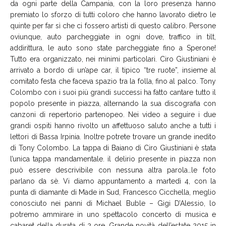
da ogni parte della Campania, con la loro presenza hanno
premiato lo sforzo di tutti coloro che hanno lavorato dietro le
quinte per far sì che ci fossero artisti di questo calibro. Persone
oviunque, auto parcheggiate in ogni dove, traffico in tilt,
addirittura, le auto sono state parcheggiate fino a Sperone!
Tutto era organizzato, nei minimi particolari. Ciro Giustiniani è
arrivato a bordo di un’ape car, il tipico “tre ruote”, insieme al
comitato festa che faceva spazio tra la folla, fino al palco. Tony
Colombo con i suoi più grandi successi ha fatto cantare tutto il
popolo presente in piazza, alternando la sua discografia con
canzoni di repertorio partenopeo. Nei video a seguire i due
grandi ospiti hanno rivolto un affettuoso saluto anche a tutti i
lettori di Bassa Irpinia. Inoltre potrete trovare un grande inedito
di Tony Colombo. La tappa di Baiano di Ciro Giustiniani è stata
l’unica tappa mandamentale. il delirio presente in piazza non
può essere descrivibile con nessuna altra parola…le foto
parlano da sè. Vi diamo appuntamento a martedì 4, con la
punta di diamante di Made in Sud, Francesco Cicchella, meglio
conosciuto nei panni di Michael Buble – Gigi D’Alessio, lo
potremo ammirare in uno spettacolo concerto di musica e
cabaret della durata di 2 ore. Grande novità dell’estate 2015 in