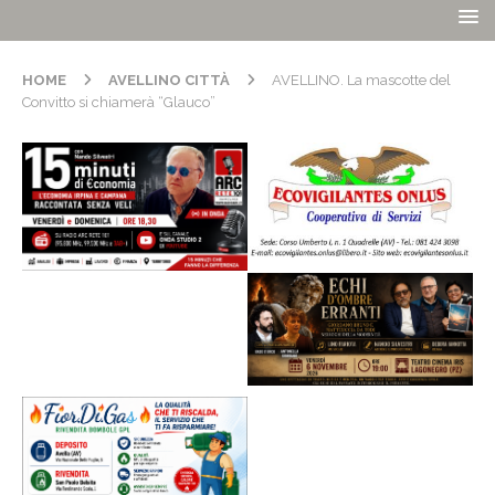
HOME
AVELLINO CITTÀ
AVELLINO. La mascotte del
Convitto si chiamerà “Glauco”