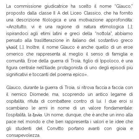
La commissione giudicatrice ha scelto il nome “Glauco,”
proposto dalla classe II A del Liceo Classico, che ha fornito
una descrizione filologica e una motivazione approfondita:
«Anzitutto, vi è una ragione di natura etimologica […];
ispirandoci agli etimi latini e greci della “nottola”, abbiamo
pensato alla traslitterazione in italiano del sostantivo greco
γλαύξ […]. Inoltre, il nome Glauco è anche quello di un eroe
omerico che rappresenta al meglio il senso di famiglia e
comunità. Eroe della guerra di Troia, figlio di Ippoloco, è una
figura centrale nell’Iliade, protagonista di uno degli episodi più
significativi e toccanti del poema epico».
Glauco, durante la guerra di Troia, si ritrova faccia a faccia con
il nemico Diomede, ma, scoprendo un antico legame di
ospitalità, rifiuta di combattere contro di lui. I due eroi si
scambiano le armi in nome di un valore fondamentale:
l’ospitalità, la ξενία. Un nome, dunque, che è anche un inno alla
pace nel mondo e che ben rappresenta i valori e le idee che
gli studenti del Convitto portano avanti con gioia e
consapevolezza.