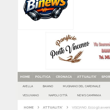
[ 09/08/2026 ]
SANT’Oggi. Domenica 9 agosto l
beato Franz Jägerstätter
EVIDENZA
[ 09/08/2026 ]
Quadrelle, l’opposizione attacca
improvvisazione e contraddizioni»
ATTUALI
[ 09/08/2026 ]
QUADRELLE – PRIMI 60 GIORN
SOPRATTUTTO PER I BAMBINI»
ATTUALITA
[ 29/08/2025 ]
SANT’Oggi. Venerdì 29 agosto la 
HOME
POLITICA
CRONACA
ATTUALITA’
SPO
AVELLA
BAIANO
MUGNANO DEL CARDINALE
VESUVIANO
NAPOLI CITTÀ
NEWS CAMPANIA
HOME
ATTUALITA'
VISCIANO. Ecco gli avveni