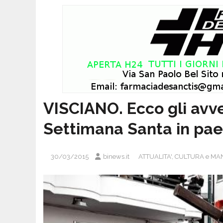
VISCIANO. Ecco gli avv
Settimana Santa in pa
30/03/2015
binews.it
ATTUALITA'
,
CULTURA e MAN