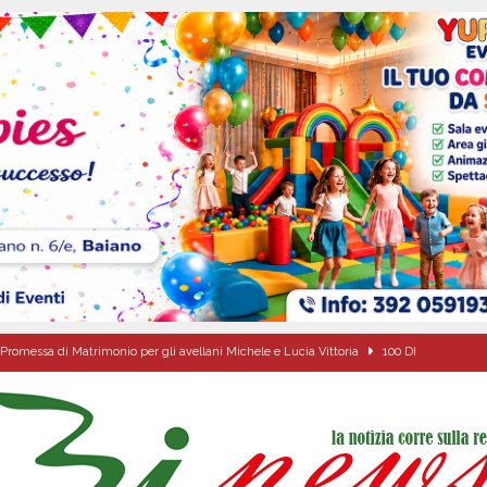
Promessa di Matrimonio per gli avellani Michele e Lucia Vittoria
100 DI
ino Sorrentino
100 DI QUESTI GIORNI
nica, 9 Agosto 2026
ALMANACCO