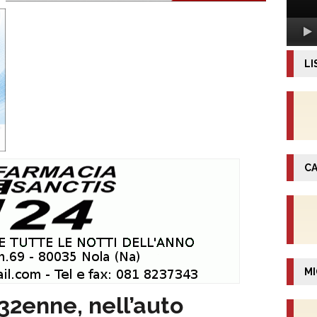
LI
CA
MI
2enne, nell’auto