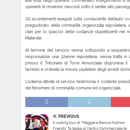
alla vista degli operanti. L’immediato inseguimento e t
operanti di rinvenire, nascosti sotto il sedile lato passeg
Gli accertamenti eseguiti sulla conducente dell’auto con
pregiudicato della criminalità organizzata napoletana,
clan per lo spaccio delle sostanze stupefacenti nel 
Materdei.
Al termine del servizio veniva sottoposto a sequestro
responsabile, una 32enne napoletana, veniva tratta in 
presso il Tribunale di Torre Annunziata disponeva il 
l’arresto e ordinata la misura cautelare degli arresti domi
L’odierna attività di servizio testimonia il costante pres
dei fenomeni di criminalità comune ed organizzata.
PREVIOUS
Il casting tour di “Maggie e Bianca Fashion
Friends” fa tappa al Centro Commerciale le