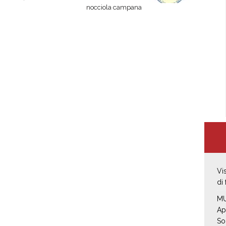
nocciola campana
Vi
di
MU
Ap
So