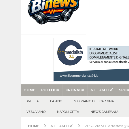
[ 07/08/2026 ]
MUGNANO DEL CARDINALE. L’Ipocr
usato – abbandonato – vandalizzato e destinato
[ 07/08/2026 ]
Emergenza cinghiali: nasce il 
[ 07/08/2026 ]
8 agosto, anniversario della tra
una cultura collettiva. Nessuna crescita econom
MANIFESTAZIONI
[ 07/08/2026 ]
Casino senza KYC: cosa sono e c
[ 29/08/2025 ]
SANT’Oggi. Venerdì 29 agosto la 
HOME
POLITICA
CRONACA
ATTUALITA’
SPO
AVELLA
BAIANO
MUGNANO DEL CARDINALE
VESUVIANO
NAPOLI CITTÀ
NEWS CAMPANIA
HOME
ATTUALITA'
VESUVIANO. Arrestata 32enn