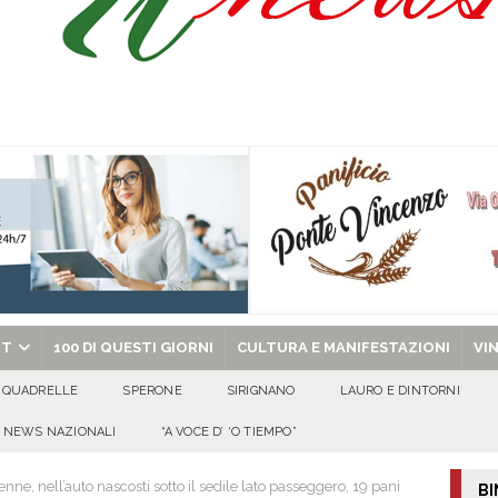
isia delle Apparenze e il Sociale Negato: il Caso del Centro Sociale mai
 al privato
EVIDENZA
Tavolo tecnico permanente della Regione Campania
EVIDENZA
gedia di Marcinelle. Pmi International: “La sicurezza sul lavoro deve diventare
ica può prescindere dalla tutela della vita umana”
CULTURA E
ome funzionano in Italia
CULTURA E MANIFESTAZIONI
chiesa celebra il Martirio di san Giovanni Battista e santa Sabina
EVIDENZA
RT
100 DI QUESTI GIORNI
CULTURA E MANIFESTAZIONI
VI
QUADRELLE
SPERONE
SIRIGNANO
LAURO E DINTORNI
NEWS NAZIONALI
“A VOCE D’ ‘O TIEMPO”
e, nell’auto nascosti sotto il sedile lato passeggero, 19 pani
BI