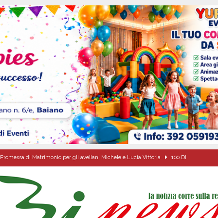
Promessa di Matrimonio per gli avellani Michele e Lucia Vittoria
100 DI
Onofrio: due giorni di fede nel ricordo del fondatore
CULTURA E