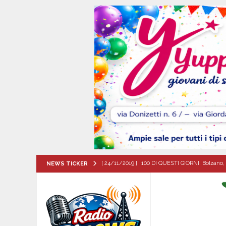
[ 24/11/2019 ]
100 DI QUESTI GIORNI. Bolzano, 
NEWS TICKER
QUESTI GIORNI
[ 07/08/2026 ]
Visciano celebra Padre Arturo D’
MANIFESTAZIONI