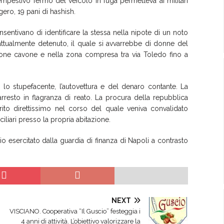
empestivo fermo del veicolo in fuga permetteva ai militari
gero, 19 pani di hashish.
sentivano di identificare la stessa nella nipote di un noto
 attualmente detenuto, il quale si avvarrebbe di donne del
rione cavone e nella zona compresa tra via Toledo fino a
 lo stupefacente, l’autovettura e del denaro contante. La
arresto in flagranza di reato. La procura della repubblica
rito direttissimo nel corso del quale veniva convalidato
ciliari presso la propria abitazione.
idio esercitato dalla guardia di finanza di Napoli a contrasto
NEXT
VISCIANO. Cooperativa “Il Guscio” festeggia i
4 anni di attività. L’obiettivo valorizzare la