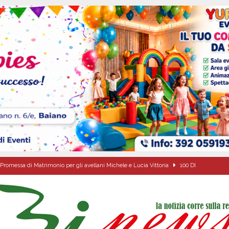
Promessa di Matrimonio per gli avellani Michele e Lucia Vittoria
100 DI
di Antonio Napolitano
AVELLA
alle agenzie funebri. Due attività chiuse e tre persone denunciate
CRONACA