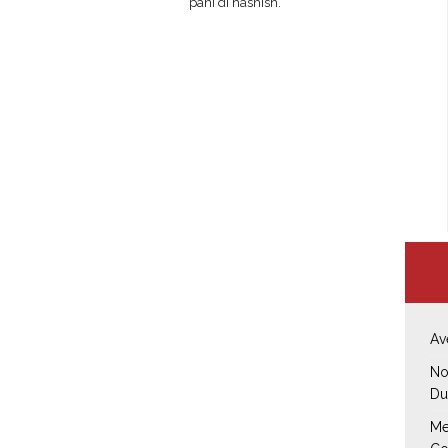
pani di hashish.
Av
No
Du
Me