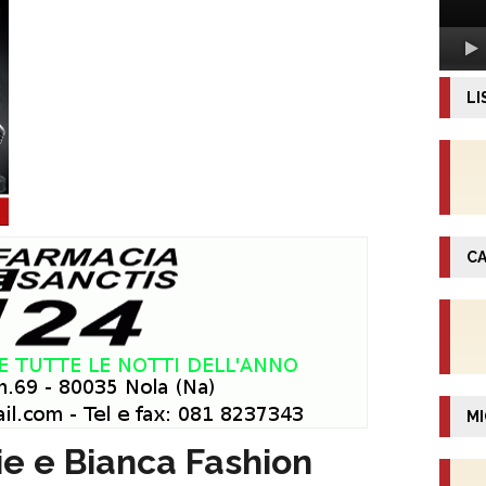
LI
CA
MI
gie e Bianca Fashion