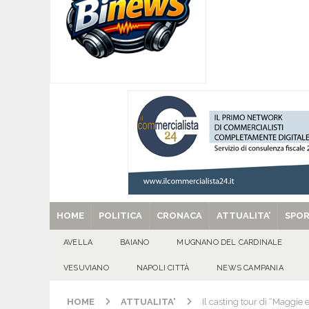
[ 08/08/2026 ]
Mercogliano, “ConversAzioni di 
CULTURA E MANIFESTAZIONI
[ 08/08/2026 ]
‘O PRUVERBIO D’ ‘O JUORNO. S
[ 08/08/2026 ]
ALMANACCO DEL GIORNO. Sabat
[ 29/08/2025 ]
SANT’Oggi. Venerdì 29 agosto la 
HOME
POLITICA
CRONACA
ATTUALITA’
SPO
AVELLA
BAIANO
MUGNANO DEL CARDINALE
VESUVIANO
NAPOLI CITTÀ
NEWS CAMPANIA
HOME
ATTUALITA'
Il casting tour di “Maggie