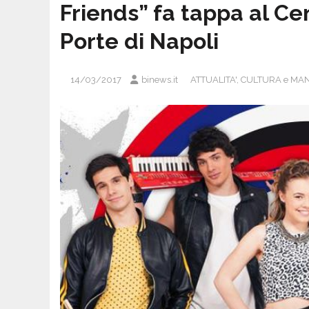
Friends” fa tappa al C
Porte di Napoli
14/03/2017
binews.it
ATTUALITA'
,
CULTURA e MAN