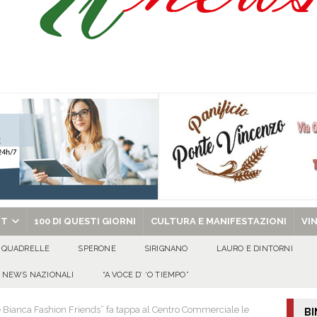
Pace”: alla Villa Comunale un pomeriggio tra dialogo, poesia e condivisione
abato 8 agosto 2026
EVIDENZA
o, 8 Agosto 2026
ALMANACCO
chiesa celebra il Martirio di san Giovanni Battista e santa Sabina
EVIDENZA
RT
100 DI QUESTI GIORNI
CULTURA E MANIFESTAZIONI
VI
QUADRELLE
SPERONE
SIRIGNANO
LAURO E DINTORNI
NEWS NAZIONALI
“A VOCE D’ ‘O TIEMPO”
 e Bianca Fashion Friends” fa tappa al Centro Commerciale le
BI