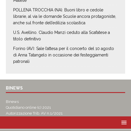
Matese
POLLENA TROCCHIA (NA). Buoni libro e cedole
librarie, al via le domande Scuole ancora protagoniste,
anche sul fronte dell’edilizia scolastica
U.S. Avellino. Claudio Manzi ceduto alla Scafatese a
titolo definitivo
Forino (AV): Sale l’attesa per il concerto del 10 agosto
di Anna Tatangelo in occasione dei festeggiamenti
patronali
BINEWS
Binews
Quotidiano online (c) 2021
Autorizzazione Trib. AV n.1/2021