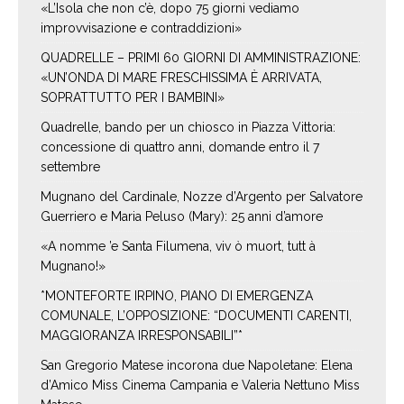
«L’Isola che non c’è, dopo 75 giorni vediamo
improvvisazione e contraddizioni»
QUADRELLE – PRIMI 60 GIORNI DI AMMINISTRAZIONE:
«UN’ONDA DI MARE FRESCHISSIMA È ARRIVATA,
SOPRATTUTTO PER I BAMBINI»
Quadrelle, bando per un chiosco in Piazza Vittoria:
concessione di quattro anni, domande entro il 7
settembre
Mugnano del Cardinale, Nozze d’Argento per Salvatore
Guerriero e Maria Peluso (Mary): 25 anni d’amore
«A nomme ’e Santa Filumena, viv ò muort, tutt à
Mugnano!»
*MONTEFORTE IRPINO, PIANO DI EMERGENZA
COMUNALE, L’OPPOSIZIONE: “DOCUMENTI CARENTI,
MAGGIORANZA IRRESPONSABILI”*
San Gregorio Matese incorona due Napoletane: Elena
d’Amico Miss Cinema Campania e Valeria Nettuno Miss