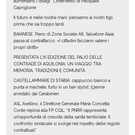
aumentano i disagi”. L’intervento di Pasquale
Capriglione
Il futuro è nelle nostre mani: pensiamo ai nostri figli
prima che sia troppo tardi
BAIANESE. Piano di Zona Sociale A6, Salvatore Alaia
passa al contrattacco: «I cittadini facciano valere i
propri diritti»
PRESENTATA L’XI EDIZIONE DEL PALIO DELLE
CONTRADE DI AQUILONIA: UN VIAGGIO TRA
MEMORIA, TRADIZIONI E COMUNITÀ
CASTELLAMMARE DI STABIA: cappuccio bianco a
punta e machete, furto in un hair-stylist. 53enne
arrestato dai Carabinieri
ASL Avellino, il Direttore Generale Maria Concetta
Conte replica alla FP CGIL: “Il PNRR rappresenta
un’opportunità di crescita della sanità territoriale. Il
confronto sindacale si svolge nel rispetto delle regole
contrattuali”