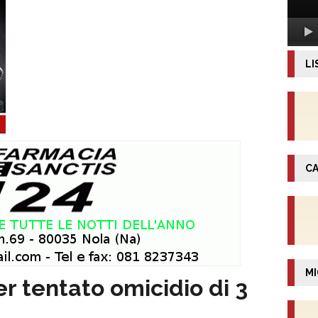
LI
CA
MI
r tentato omicidio di 3