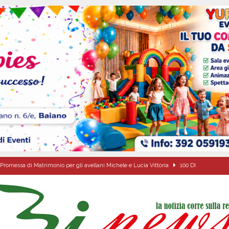
Promessa di Matrimonio per gli avellani Michele e Lucia Vittoria
100 DI
Onofrio: due giorni di fede nel ricordo del fondatore
CULTURA E