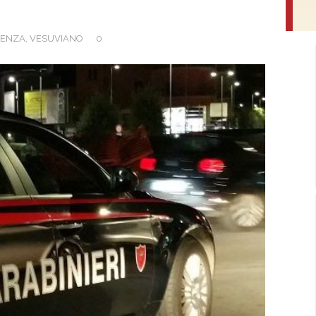
DENZA
,
VESUVIANO
0