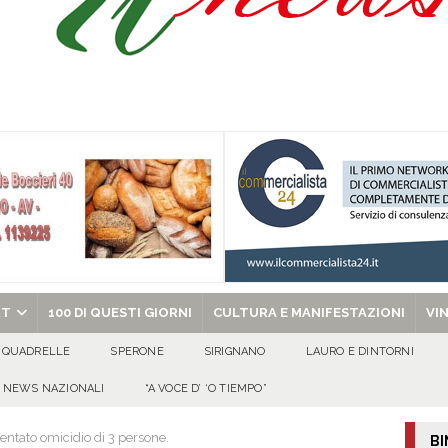
isia delle Apparenze e il Sociale Negato: il Caso del Centro Sociale mai
 al privato
EVIDENZA
Tavolo tecnico permanente della Regione Campania
EVIDENZA
gedia di Marcinelle. Pmi International: “La sicurezza sul lavoro deve diventare
ica può prescindere dalla tutela della vita umana”
CULTURA E
ome funzionano in Italia
CULTURA E MANIFESTAZIONI
chiesa celebra il Martirio di san Giovanni Battista e santa Sabina
EVIDENZA
RT
100 DI QUESTI GIORNI
CULTURA E MANIFESTAZIONI
VI
QUADRELLE
SPERONE
SIRIGNANO
LAURO E DINTORNI
NEWS NAZIONALI
“A VOCE D’ ‘O TIEMPO”
entato omicidio di 3 persone.
BI