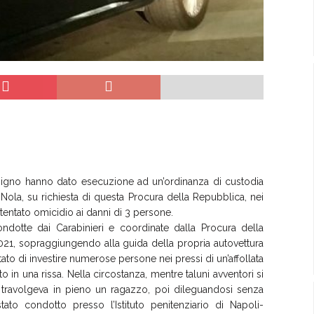
Terzigno hanno dato esecuzione ad un’ordinanza di custodia
 Nola, su richiesta di questa Procura della Repubblica, nei
tentato omicidio ai danni di 3 persone.
ndotte dai Carabinieri e coordinate dalla Procura della
2021, sopraggiungendo alla guida della propria autovettura
tato di investire numerose persone nei pressi di un’affollata
o in una rissa. Nella circostanza, mentre taluni avventori si
to travolgeva in pieno un ragazzo, poi dileguandosi senza
tato condotto presso l’Istituto penitenziario di Napoli-