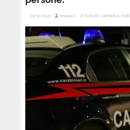
03/12/2021
binews.it
ATTUALITA'
,
CRONACA
,
EVI