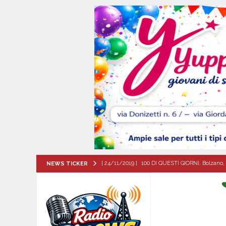
[ 24/11/2019 ]
100 DI QUESTI GIORNI. Bolzano, 
NEWS TICKER
QUESTI GIORNI
[ 07/08/2026 ]
Visciano celebra Padre Arturo D’
MANIFESTAZIONI