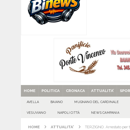
[ 07/08/2026 ]
MUGNANO DEL CARDINALE. L’Ipocr
usato – abbandonato – vandalizzato e destinato
[ 07/08/2026 ]
Emergenza cinghiali: nasce il 
[ 07/08/2026 ]
8 agosto, anniversario della tra
una cultura collettiva. Nessuna crescita econom
MANIFESTAZIONI
[ 07/08/2026 ]
Casino senza KYC: cosa sono e c
[ 29/08/2025 ]
SANT’Oggi. Venerdì 29 agosto la 
HOME
POLITICA
CRONACA
ATTUALITA’
SPO
AVELLA
BAIANO
MUGNANO DEL CARDINALE
VESUVIANO
NAPOLI CITTÀ
NEWS CAMPANIA
HOME
ATTUALITA'
TERZIGNO. Arrestato per t