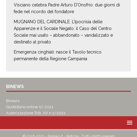
Visciano celebra Padre Arturo D’Onofrio: due giorni di
fede nel ricordo del fondatore
MUGNANO DEL CARDINALE. L’Ipocrisia delle
Apparenze e il Sociale Negato: il Caso del Centro
Sociale mai usato – abbandonato – vandalizzato e
destinato al privato
Emergenza cinghiali: nasce il Tavolo tecnico
permanente della Regione Campania
BINEWS
Binews
Quotidiano online (c) 2021
Autorizzazione Trib. AV n.1/2021
© 2016-2021 - binews.it - Notizie - Tutti i diritti riservati