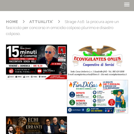
HOME
ATTUALITA'
Strage A16: la procura apre un
fascicolo per concorso in omicidio colposo plurimo e disastro
colposo.